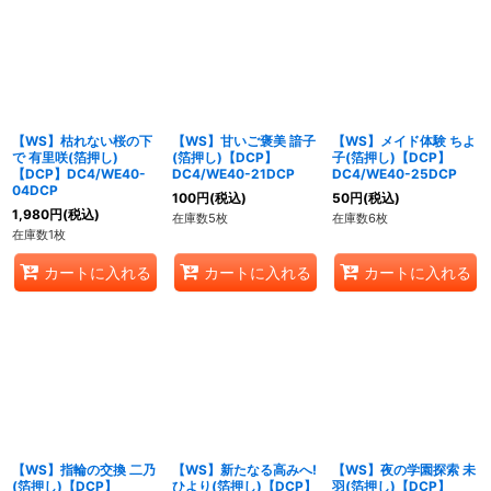
【WS】枯れない桜の下
【WS】甘いご褒美 諳子
【WS】メイド体験 ちよ
で 有里咲(箔押し)
(箔押し)【DCP】
子(箔押し)【DCP】
【DCP】DC4/WE40-
DC4/WE40-21DCP
DC4/WE40-25DCP
04DCP
100
円
(税込)
50
円
(税込)
1,980
円
(税込)
在庫数5枚
在庫数6枚
在庫数1枚
カートに入れる
カートに入れる
カートに入れる
【WS】指輪の交換 二乃
【WS】新たなる高みへ!
【WS】夜の学園探索 未
(箔押し)【DCP】
ひより(箔押し)【DCP】
羽(箔押し)【DCP】