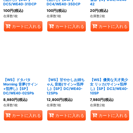
DC5/WE40-31DCP
DC4/WE40-35DCP
42
100
円
(税込)
100
円
(税込)
20
円
(税込)
在庫数1枚
在庫数1枚
在庫数2枚
カートに入れる
カートに入れる
カートに入れる
【WS】ドタバタ
【WS】甘やかしお姉ち
【WS】優美な天才美少
Morning 音夢(サイン
ゃん 音姫(サイン+箔押
女 リッカ(サイン+箔押
+箔押し)【SP】
し)【SP】DC/WE40-
し)【SP】DC3/WE40-
DC/WE40-02SPb
12SPb
10SP
8,980
円
(税込)
12,800
円
(税込)
7,980
円
(税込)
在庫数1枚
在庫数1枚
在庫数2枚
カートに入れる
カートに入れる
カートに入れる