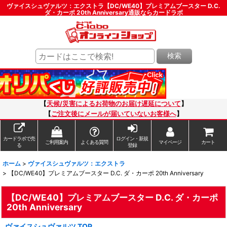
ヴァイスシュヴァルツ：エクストラ【DC/WE40】プレミアムブースター D.C.
ダ・カーポ 20th Anniversary通販ならカードラボ
検索
【
天候/災害によるお荷物のお届け遅延について
】
【
ご注文後にメールが届いていないお客様へ
】
カードラボで売
ログイン・新規
ご利用案内
よくある質問
マイページ
カート
る
登録
ホーム
>
ヴァイスシュヴァルツ：エクストラ
>
【DC/WE40】プレミアムブースター D.C. ダ・カーポ 20th Anniversary
【DC/WE40】プレミアムブースター D.C. ダ・カーポ
20th Anniversary
ヴァイスシュヴァルツ TOP