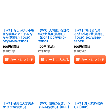
【WS】ちょっぴり小悪
【WS】人間嫌いな謎の
【WS】”陽はまた昇
魔な学園のアイドル な
転校生 美夏(箔押し)
る”杏&小恋&茜(箔押し)
なか(箔押し)【DCP】
【DCP】DC/WE40-
【DCP】DC/WE40-
DC/WE40-23DCP
29DCP
38DCP
100
円
(税込)
100
円
(税込)
100
円
(税込)
在庫数6枚
在庫数1枚
在庫数7枚
カートに入れる
カートに入れる
カートに入れる
【WS】優美な天才美少
【WS】魅惑のお誘い シ
【WS】輝く未来(箔押
女 リッカ(箔押し)
ャルル(箔押し)【DCP】
し)【DCP】