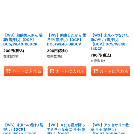
【WS】知的美人さん 瑞
【WS】約束したから 愛
【WS】未来へつなげた
花(箔押し)【DCP】
乃亜(箔押し)【DCP】
道の先に(箔押し)
DC5/WE40-06DCP
DC5/WE40-08DCP
【DCP】DC5/WE40-
14DCP
200
円
(税込)
200
円
(税込)
780
円
(税込)
在庫数2枚
在庫数3枚
在庫数1枚
カートに入れる
カートに入れる
カートに入れる
【WS】未来への別れ(箔
【WS】今にも星が降っ
【WS】アクセサリー教
押し)【DCP】
てきそうな夜に 可子(箔
室 可子(箔押し)
DC5/WE40-17DCP
押し)【DCP】
【DCP】DC5/WE40-