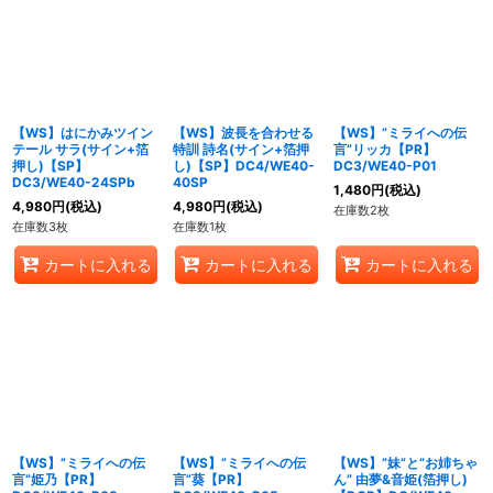
【WS】はにかみツイン
【WS】波長を合わせる
【WS】”ミライへの伝
テール サラ(サイン+箔
特訓 詩名(サイン+箔押
言”リッカ【PR】
押し)【SP】
し)【SP】DC4/WE40-
DC3/WE40-P01
DC3/WE40-24SPb
40SP
1,480
円
(税込)
4,980
円
(税込)
4,980
円
(税込)
在庫数2枚
在庫数3枚
在庫数1枚
カートに入れる
カートに入れる
カートに入れる
【WS】”ミライへの伝
【WS】”ミライへの伝
【WS】”妹”と”お姉ちゃ
言”姫乃【PR】
言”葵【PR】
ん” 由夢&音姫(箔押し)