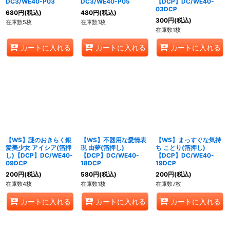
DC3/WE40-P03
DC3/WE40-P05
【DCP】DC/WE40-
03DCP
680
円
(税込)
480
円
(税込)
300
円
(税込)
在庫数5枚
在庫数1枚
在庫数1枚
カートに入れる
カートに入れる
カートに入れる
【WS】謎のおきらく銀
【WS】不器用な愛情表
【WS】まっすぐな気持
髪美少女 アイシア(箔押
現 由夢(箔押し)
ち ことり(箔押し)
し)【DCP】DC/WE40-
【DCP】DC/WE40-
【DCP】DC/WE40-
09DCP
18DCP
19DCP
200
円
(税込)
580
円
(税込)
200
円
(税込)
在庫数4枚
在庫数1枚
在庫数7枚
カートに入れる
カートに入れる
カートに入れる