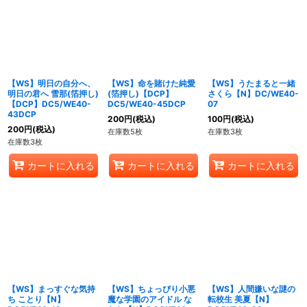
【WS】明日の自分へ、
【WS】命を賭けた純愛
【WS】うたまると一緒
明日の君へ 雪那(箔押し)
(箔押し)【DCP】
さくら【N】DC/WE40-
【DCP】DC5/WE40-
DC5/WE40-45DCP
07
43DCP
200
円
(税込)
100
円
(税込)
200
円
(税込)
在庫数5枚
在庫数3枚
在庫数3枚
カートに入れる
カートに入れる
カートに入れる
【WS】まっすぐな気持
【WS】ちょっぴり小悪
【WS】人間嫌いな謎の
ち ことり【N】
魔な学園のアイドル な
転校生 美夏【N】