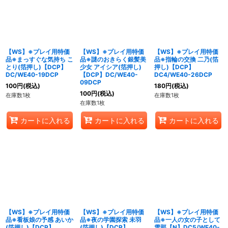
【WS】※プレイ用特価
【WS】※プレイ用特価
【WS】※プレイ用特価
品※まっすぐな気持ち こ
品※謎のおきらく銀髪美
品※指輪の交換 二乃(箔
とり(箔押し)【DCP】
少女 アイシア(箔押し)
押し)【DCP】
DC/WE40-19DCP
【DCP】DC/WE40-
DC4/WE40-26DCP
09DCP
100
円
(税込)
180
円
(税込)
100
円
(税込)
在庫数1枚
在庫数1枚
在庫数1枚
カートに入れる
カートに入れる
カートに入れる
【WS】※プレイ用特価
【WS】※プレイ用特価
【WS】※プレイ用特価
品※看板娘の予感 あいか
品※夜の学園探索 未羽
品※一人の女の子として
(箔押し)【DCP】
(箔押し)【DCP】
雪那【N】DC5/WE40-