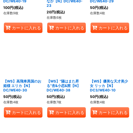
DC/WE40-19
なか【N】DC/WE40-
DC/WE40-29
23
100
円
(税込)
50
円
(税込)
20
円
(税込)
在庫数9枚
在庫数4枚
在庫数6枚
カートに入れる
カートに入れる
カートに入れる
【WS】高飛車異国のお
【WS】”陽はまた昇
【WS】優美な天才美少
姫様 エリカ【N】
る”杏&小恋&茜【N】
女 リッカ【N】
DC/WE40-30
DC/WE40-38
DC3/WE40-10
50
円
(税込)
50
円
(税込)
50
円
(税込)
在庫数4枚
在庫数7枚
在庫数4枚
カートに入れる
カートに入れる
カートに入れる