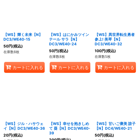
【WS】輝く未来【N】
【WS】はにかみツイン
【WS】異世界転生勇者
DC3/WE40-15
テール サラ【N】
参上! 美琴【N】
DC3/WE40-24
DC3/WE40-32
50
円
(税込)
50
円
(税込)
100
円
(税込)
在庫数8枚
在庫数8枚
在庫数5枚
カートに入れる
カートに入れる
カートに入れる
【WS】ジル・ハサウェ
【WS】幸せを抱きしめ
【WS】甘いご褒美 諳子
イ【N】DC3/WE40-36
て 葵【N】DC3/WE40-
【N】DC4/WE40-21
39
20
円
(税込)
50
円
(税込)
200
円
(税込)