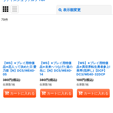
表示順変更
閉じる
79
件
表示数
:
在庫あり
並び順
:
絞り込む
【WS】※プレイ用特価
【WS】※プレイ用特価
【WS】※プレイ用特価
品※恋人って決めた日 愛
品※未来へつなげた道の
品※異世界転生勇者参上!
乃亜【N】DC5/WE40-
先に【N】DC5/WE40-
美琴(箔押し)【DCP】
05
14
DC3/WE40-32DCP
380
円
(税込)
380
円
(税込)
100
円
(税込)
在庫数1枚
在庫数1枚
在庫数1枚
カートに入れる
カートに入れる
カートに入れる