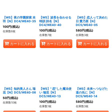
【WS】夜の学園探索 未
【WS】波長を合わせる
【WS】恋人って決めた
羽【N】DC4/WE40-35
特訓 詩名【N】
日 愛乃亜【N】
DC4/WE40-40
DC5/WE40-05
100
円
(税込)
100
円
(税込)
580
円
(税込)
在庫数6枚
在庫数7枚
在庫数3枚
カートに入れる
カートに入れる
カートに入れる
【WS】知的美人さん 瑞
【WS】" 恋"した魔法使
【WS】未来へつなげた
花【N】DC5/WE40-06
い 瑞花【N】
道の先に【N】
DC5/WE40-13
DC5/WE40-14
50
円
(税込)
100
円
(税込)
580
円
(税込)
在庫数10枚
在庫数1枚
在庫数3枚