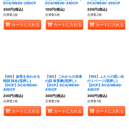
DC4/WE40-26DCP
DC4/WE40-34DCP
DC4/WE40-35DCP
300
円
(税込)
100
円
(税込)
200
円
(税込)
在庫数3枚
在庫数5枚
在庫数3枚
カートに入れる
カートに入れる
カートに入れる
【WS】波長を合わせる
【WS】これからの未来
【WS】ふたりの思い出
特訓 詩名(箔押し)
の話 有里栖(箔押し)
の１ページ(箔押し)
【DCP】DC4/WE40-
【DCP】DC4/WE40-
【DCP】DC4/WE40-
40DCP
41DCP
44DCP
200
円
(税込)
300
円
(税込)
300
円
(税込)
在庫数2枚
在庫数2枚
在庫数1枚
カートに入れる
カートに入れる
カートに入れる