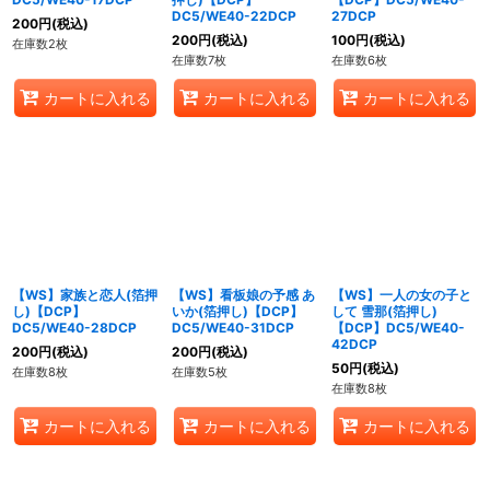
DC5/WE40-22DCP
27DCP
200
円
(税込)
200
円
(税込)
100
円
(税込)
在庫数2枚
在庫数7枚
在庫数6枚
カートに入れる
カートに入れる
カートに入れる
【WS】家族と恋人(箔押
【WS】看板娘の予感 あ
【WS】一人の女の子と
し)【DCP】
いか(箔押し)【DCP】
して 雪那(箔押し)
DC5/WE40-28DCP
DC5/WE40-31DCP
【DCP】DC5/WE40-
42DCP
200
円
(税込)
200
円
(税込)
50
円
(税込)
在庫数8枚
在庫数5枚
在庫数8枚
カートに入れる
カートに入れる
カートに入れる