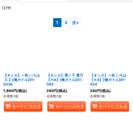
127
件
表示数
:
1
2
次
»
在庫あり
並び順
:
絞り込む
【オシカ】一色 いろは
【オシカ】雪ノ下 雪乃
【オシカ】一色 いろは
【-】[俺ガイル]01-
【☆4】[俺ガイル]01-
【☆4】[俺ガイル]01-
033b
002
034
1,980
円
(税込)
280
円
(税込)
280
円
(税込)
在庫数2枚
在庫数2枚
在庫数2枚
カートに入れる
カートに入れる
カートに入れる