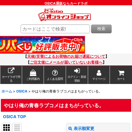
OSICA通販ならカードラボ
検索
【
天候/災害によるお荷物のお届け遅延について
】
【
ご注文後にメールが届いていないお客様へ
】
カードラボで売
ログイン・新規
ご利用案内
よくある質問
マイページ
カート
る
登録
ホーム
>
OSICA
>
やはり俺の青春ラブコメはまちがっている。
やはり俺の青春ラブコメはまちがっている。
OSICA TOP
表示順変更
閉じる