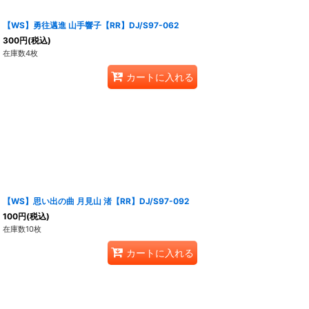
【WS】勇往邁進 山手響子【RR】DJ/S97-062
300
円
(税込)
在庫数4枚
カートに入れる
【WS】思い出の曲 月見山 渚【RR】DJ/S97-092
100
円
(税込)
在庫数10枚
カートに入れる