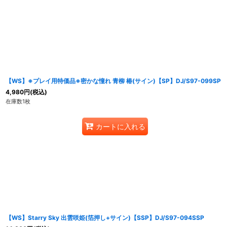
並び順
:
【WS】※プレイ用特価品※密かな憧れ 青柳 椿(サイン)【SP】DJ/S97-099SP
4,980
円
(税込)
在庫数1枚
カートに入れる
【WS】Starry Sky 出雲咲姫(箔押し+サイン)【SSP】DJ/S97-094SSP