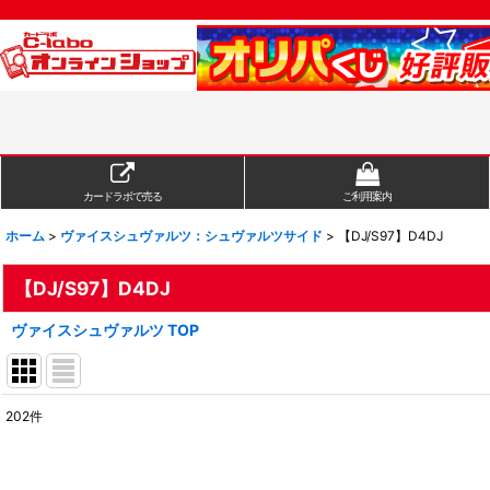
カードラボで売る
ご利用案内
ホーム
>
ヴァイスシュヴァルツ：シュヴァルツサイド
>
【DJ/S97】D4DJ
【DJ/S97】D4DJ
ヴァイスシュヴァルツ TOP
202
件
表示数
:
在庫あり