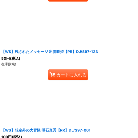
【WS】残されたメッセージ 出雲咲姫【PR】DJ/S97-123
50
円
(税込)
在庫数1枚
カートに入れる
【WS】想定外の大冒険 明石真秀【RR】DJ/S97-001
100
円
(税込)