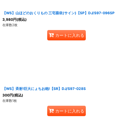
【WS】山ほどのおくりもの 三宅葵依(サイン)【SP】DJ/S97-096SP
3,980
円
(税込)
在庫数2枚
カートに入れる
【WS】斉射!巨大にょちお砲!【SR】DJ/S97-028S
300
円
(税込)
在庫数1枚
カートに入れる