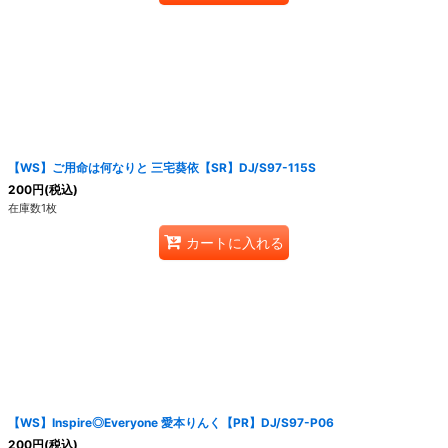
【WS】ご用命は何なりと 三宅葵依【SR】DJ/S97-115S
200
円
(税込)
在庫数1枚
カートに入れる
【WS】Inspire◎Everyone 愛本りんく【PR】DJ/S97-P06
200
円
(税込)