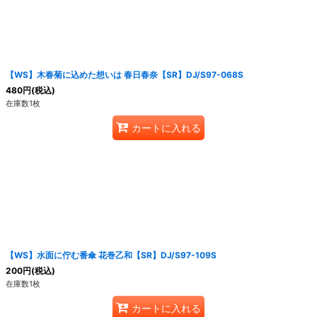
【WS】木春菊に込めた想いは 春日春奈【SR】DJ/S97-068S
480
円
(税込)
在庫数1枚
カートに入れる
【WS】水面に佇む番傘 花巻乙和【SR】DJ/S97-109S
200
円
(税込)
在庫数1枚
カートに入れる