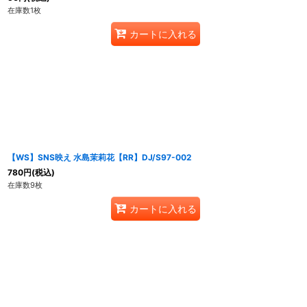
在庫数1枚
カートに入れる
【WS】SNS映え 水島茉莉花【RR】DJ/S97-002
780
円
(税込)
在庫数9枚
カートに入れる