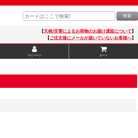
検索
【
天候/災害によるお荷物のお届け遅延について
】
【
ご注文後にメールが届いていないお客様へ
】
マイページ
カート
閉じる