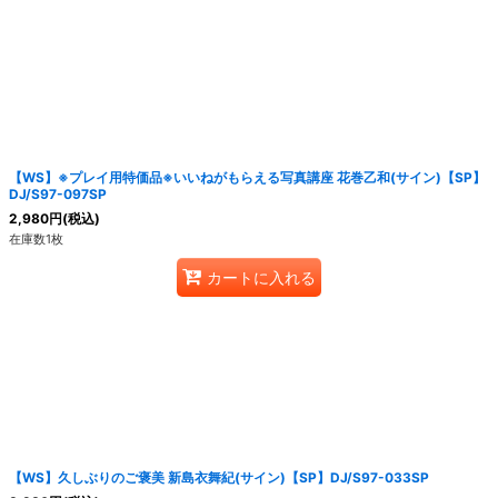
絞り込む
【WS】※プレイ用特価品※いいねがもらえる写真講座 花巻乙和(サイン)【SP】
DJ/S97-097SP
2,980
円
(税込)
在庫数1枚
カートに入れる
【WS】久しぶりのご褒美 新島衣舞紀(サイン)【SP】DJ/S97-033SP