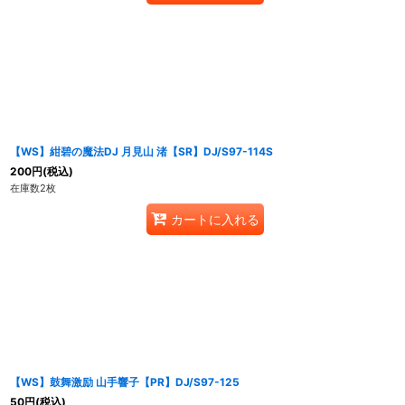
【WS】紺碧の魔法DJ 月見山 渚【SR】DJ/S97-114S
200
円
(税込)
在庫数2枚
カートに入れる
【WS】鼓舞激励 山手響子【PR】DJ/S97-125
50
円
(税込)