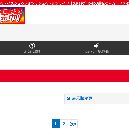
ヴァイスシュヴァルツ：シュヴァルツサイド【DJ/S97】D4DJ通販ならカードラボ
よくある質問
ログイン・新規登録
表示順変更
1
2
次
»