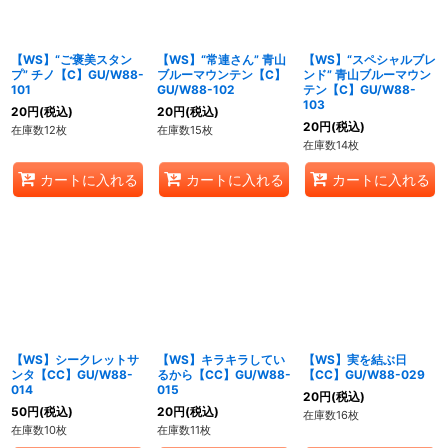
【WS】“ご褒美スタン
【WS】“常連さん” 青山
【WS】“スペシャルブレ
プ” チノ【C】GU/W88-
ブルーマウンテン【C】
ンド” 青山ブルーマウン
101
GU/W88-102
テン【C】GU/W88-
103
20
円
(税込)
20
円
(税込)
20
円
(税込)
在庫数12枚
在庫数15枚
在庫数14枚
カートに入れる
カートに入れる
カートに入れる
【WS】シークレットサ
【WS】キラキラしてい
【WS】実を結ぶ日
ンタ【CC】GU/W88-
るから【CC】GU/W88-
【CC】GU/W88-029
014
015
20
円
(税込)
50
円
(税込)
20
円
(税込)
在庫数16枚
在庫数10枚
在庫数11枚