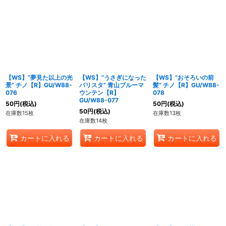
【WS】“夢見た以上の光
【WS】“うさぎになった
【WS】“おそろいの前
景” チノ【R】GU/W88-
バリスタ” 青山ブルーマ
髪” チノ【R】GU/W88-
076
ウンテン【R】
078
GU/W88-077
50
円
(税込)
50
円
(税込)
50
円
(税込)
在庫数15枚
在庫数13枚
在庫数14枚
カートに入れる
カートに入れる
カートに入れる