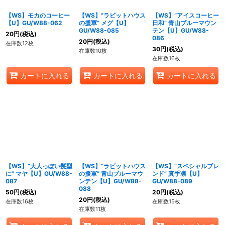
【WS】モカのコーヒー
【WS】“ラビットハウス
【WS】“アイスコーヒー
【U】GU/W88-062
の援軍” メグ【U】
日和” 青山ブルーマウン
GU/W88-085
テン【U】GU/W88-
20
円
(税込)
086
20
円
(税込)
在庫数12枚
30
円
(税込)
在庫数10枚
在庫数16枚
カートに入れる
カートに入れる
カートに入れる
【WS】“大人っぽい髪型
【WS】“ラビットハウス
【WS】“スペシャルブレ
に” マヤ【U】GU/W88-
の援軍” 青山ブルーマウ
ンド” 真手凛【U】
087
ンテン【U】GU/W88-
GU/W88-089
088
50
円
(税込)
20
円
(税込)
20
円
(税込)
在庫数16枚
在庫数15枚
在庫数11枚