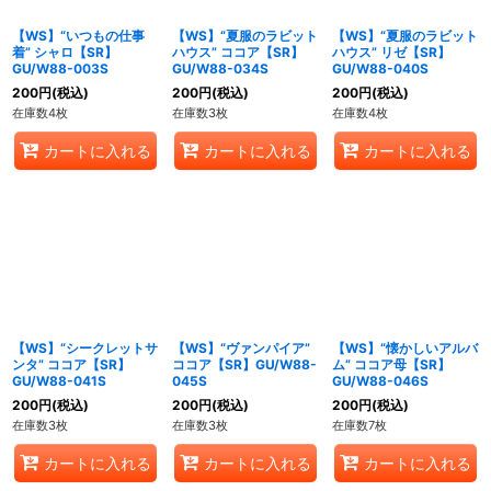
【WS】“いつもの仕事
【WS】“夏服のラビット
【WS】“夏服のラビット
着” シャロ【SR】
ハウス” ココア【SR】
ハウス” リゼ【SR】
GU/W88-003S
GU/W88-034S
GU/W88-040S
200
円
(税込)
200
円
(税込)
200
円
(税込)
在庫数4枚
在庫数3枚
在庫数4枚
カートに入れる
カートに入れる
カートに入れる
【WS】“シークレットサ
【WS】“ヴァンパイア”
【WS】“懐かしいアルバ
ンタ” ココア【SR】
ココア【SR】GU/W88-
ム” ココア母【SR】
GU/W88-041S
045S
GU/W88-046S
200
円
(税込)
200
円
(税込)
200
円
(税込)
在庫数3枚
在庫数3枚
在庫数7枚
カートに入れる
カートに入れる
カートに入れる