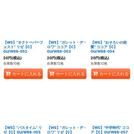
【WS】“オクトーバーフ
【WS】“ガレット・デ・
【WS】“おそろいの前
ェスト” リゼ【C】
ロワ” ココア【C】
髪” ココア【C】
GU/W88-052
GU/W88-053
GU/W88-054
20
円
(税込)
20
円
(税込)
20
円
(税込)
在庫数10枚
在庫数12枚
在庫数12枚
カートに入れる
カートに入れる
カートに入れる
【WS】“バスタイム” リ
【WS】“ガレット・デ・
【WS】“中学時代” ココ
ゼ【C】GU/W88-055
ロワ” リゼ【C】
ア【C】GU/W88-057