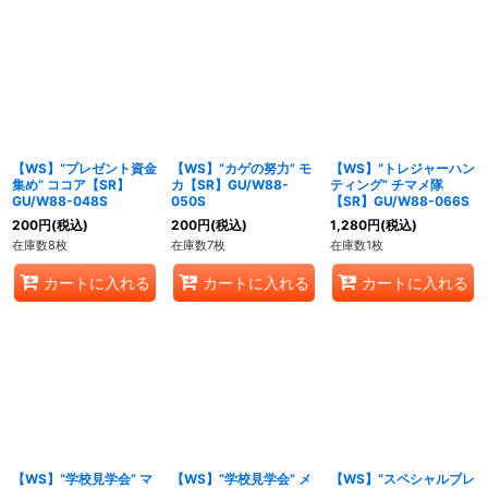
【WS】“プレゼント資金
【WS】“カゲの努力” モ
【WS】“トレジャーハン
集め” ココア【SR】
カ【SR】GU/W88-
ティング” チマメ隊
GU/W88-048S
050S
【SR】GU/W88-066S
200
円
(税込)
200
円
(税込)
1,280
円
(税込)
在庫数8枚
在庫数7枚
在庫数1枚
カートに入れる
カートに入れる
カートに入れる
【WS】“学校見学会” マ
【WS】“学校見学会” メ
【WS】“スペシャルブレ