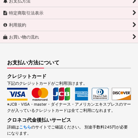
お支払方法
特定商取引法表示
利用規約
お買い物の流れ
お支払い方法について
クレジットカード
下記のクレジットカードがご利用頂けます。
※JCB・VISA・master・ダイナース・アメリカンエキスプレスのマー
クが入っているクレジットカードは全てご利用になれます。
クロネコ代金後払いサービス
詳細は
こちら
のサイトでご確認ください。 別途手数料245円が必要
になります。