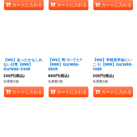
カートに入れる
カートに入れる
カートに入れる
【WS】あったかもしれ
【WS】気づいてた?
【WS】学校見学会にい
ない日常【RRR】
【RRR】GU/W88-
こう!【RRR】GU/W88-
GU/W88-030R
065R
108R
200
円
(税込)
980
円
(税込)
200
円
(税込)
在庫数5枚
在庫数1枚
在庫数5枚
カートに入れる
カートに入れる
カートに入れる