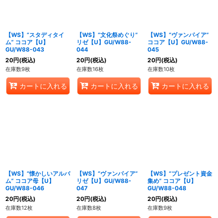
【WS】“スタディタイ
【WS】“文化祭めぐり”
【WS】“ヴァンパイア”
ム” ココア【U】
リゼ【U】GU/W88-
ココア【U】GU/W88-
GU/W88-043
044
045
20
円
(税込)
20
円
(税込)
20
円
(税込)
在庫数9枚
在庫数16枚
在庫数10枚
カートに入れる
カートに入れる
カートに入れる
【WS】“懐かしいアルバ
【WS】“ヴァンパイア”
【WS】“プレゼント資金
ム” ココア母【U】
リゼ【U】GU/W88-
集め” ココア【U】
GU/W88-046
047
GU/W88-048
20
円
(税込)
20
円
(税込)
20
円
(税込)
在庫数12枚
在庫数8枚
在庫数9枚