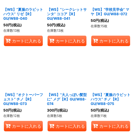
【WS】“夏服のラビット
【WS】“シークレットサ
【WS】“学校見学会” マ
ハウス” リゼ【R】
ンタ” ココア【R】
ヤ【R】GU/W88-072
GU/W88-040
GU/W88-041
50
円
(税込)
50
円
(税込)
50
円
(税込)
在庫数15枚
在庫数13枚
在庫数13枚
カートに入れる
カートに入れる
カートに入れる
【WS】“オクトーバーフ
【WS】“大人っぽい髪型
【WS】“夏服のラビット
ェスト” チノ【R】
に” メグ【R】GU/W88-
ハウス” チノ【R】
GU/W88-073
074
GU/W88-075
50
円
(税込)
300
円
(税込)
50
円
(税込)
在庫数12枚
在庫数5枚
在庫数11枚
カートに入れる
カートに入れる
カートに入れる