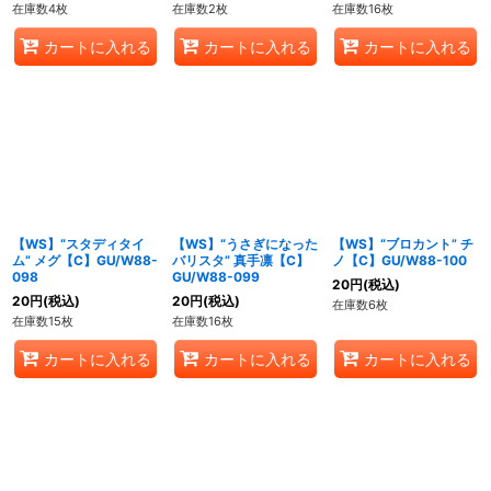
在庫数4枚
在庫数2枚
在庫数16枚
カートに入れる
カートに入れる
カートに入れる
【WS】“スタディタイ
【WS】“うさぎになった
【WS】“ブロカント” チ
ム” メグ【C】GU/W88-
バリスタ” 真手凛【C】
ノ【C】GU/W88-100
098
GU/W88-099
20
円
(税込)
20
円
(税込)
20
円
(税込)
在庫数6枚
在庫数15枚
在庫数16枚
カートに入れる
カートに入れる
カートに入れる