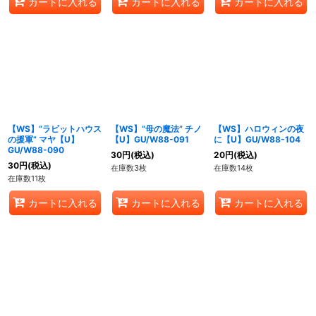
カートに入れる
カートに入れる
カートに入れる
【WS】“ラビットハウス
【WS】“母の魔法” チノ
【WS】ハロウィンの夜
の援軍” マヤ【U】
【U】GU/W88-091
に【U】GU/W88-104
GU/W88-090
30
円
(税込)
20
円
(税込)
30
円
(税込)
在庫数3枚
在庫数14枚
在庫数11枚
カートに入れる
カートに入れる
カートに入れる