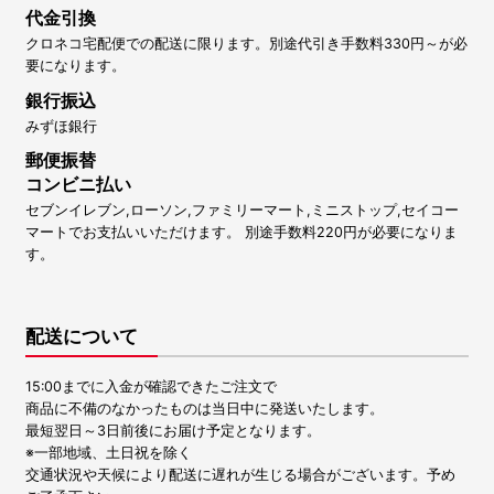
代金引換
クロネコ宅配便での配送に限ります。別途代引き手数料330円～が必
要になります。
銀行振込
みずほ銀行
郵便振替
コンビニ払い
セブンイレブン,ローソン,ファミリーマート,ミニストップ,セイコー
マートでお支払いいただけます。 別途手数料220円が必要になりま
す。
配送について
15:00までに入金が確認できたご注文で
商品に不備のなかったものは当日中に発送いたします。
最短翌日～3日前後にお届け予定となります。
※一部地域、土日祝を除く
交通状況や天候により配送に遅れが生じる場合がございます。予め