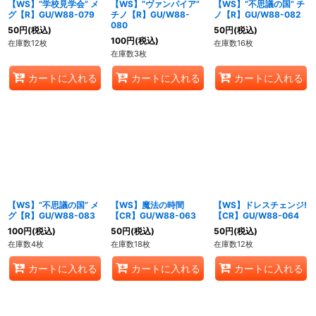
【WS】“学校見学会” メ
【WS】“ヴァンパイア”
【WS】“不思議の国” チ
グ【R】GU/W88-079
チノ【R】GU/W88-
ノ【R】GU/W88-082
080
50
円
(税込)
50
円
(税込)
100
円
(税込)
在庫数12枚
在庫数16枚
在庫数3枚
カートに入れる
カートに入れる
カートに入れる
【WS】“不思議の国” メ
【WS】魔法の時間
【WS】ドレスチェンジ!
グ【R】GU/W88-083
【CR】GU/W88-063
【CR】GU/W88-064
100
円
(税込)
50
円
(税込)
50
円
(税込)
在庫数4枚
在庫数18枚
在庫数12枚
カートに入れる
カートに入れる
カートに入れる