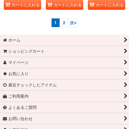
カートに入れる
カートに入れる
カートに入れる
1
2
次
»
ホーム
ショッピングカート
マイページ
お気に入り
最近チェックしたアイテム
ご利用案内
よくあるご質問
お問い合わせ