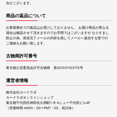
合がございます。
商品の返品について
お客様都合での返品はお受けしておりません。 お届け商品が異なる
場合は確認させて頂きますのでお手間ではございますが なりすまし
防止の為、発送完了メールの内容を残してメールへ返信する形での
ご連絡をお願い致します。
古物商許可番号
東京都公安委員会許可古物商 第301031103715号
運営者情報
株式会社カードラボ
カードラボオンラインショップ
東京都千代田区神田佐久間町1-8-4ニュー千代田ビル4F
（営業時間 AM10：00〜PM7：00、祝日休）