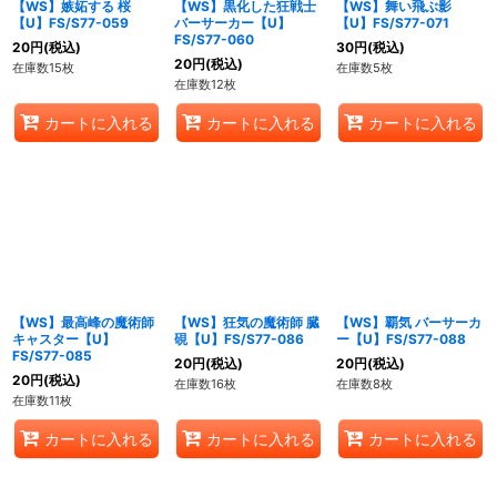
【WS】嫉妬する 桜
【WS】黒化した狂戦士
【WS】舞い飛ぶ影
【U】FS/S77-059
バーサーカー【U】
【U】FS/S77-071
FS/S77-060
20
円
(税込)
30
円
(税込)
20
円
(税込)
在庫数15枚
在庫数5枚
在庫数12枚
カートに入れる
カートに入れる
カートに入れる
【WS】最高峰の魔術師
【WS】狂気の魔術師 臓
【WS】覇気 バーサーカ
キャスター【U】
硯【U】FS/S77-086
ー【U】FS/S77-088
FS/S77-085
20
円
(税込)
20
円
(税込)
20
円
(税込)
在庫数16枚
在庫数8枚
在庫数11枚
カートに入れる
カートに入れる
カートに入れる