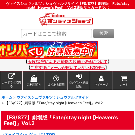
ヴァイスシュヴァルツ：シュヴァルツサイド【FS/S77】劇場版「Fate/stay
night [Heaven’s Feel]」Vol.2通販ならカードラボ
検索
【
天候/災害によるお荷物のお届け遅延について
】
【
ご注文後にメールが届いていないお客様へ
】
カードラボで売
ログイン・新規
ご利用案内
よくある質問
マイページ
カート
る
登録
ホーム
>
ヴァイスシュヴァルツ：シュヴァルツサイド
>
【FS/S77】劇場版「Fate/stay night [Heaven’s Feel]」Vol.2
【FS/S77】劇場版「Fate/stay night [Heaven’s
Feel]」Vol.2
ヴァイスシュヴァルツ TOP