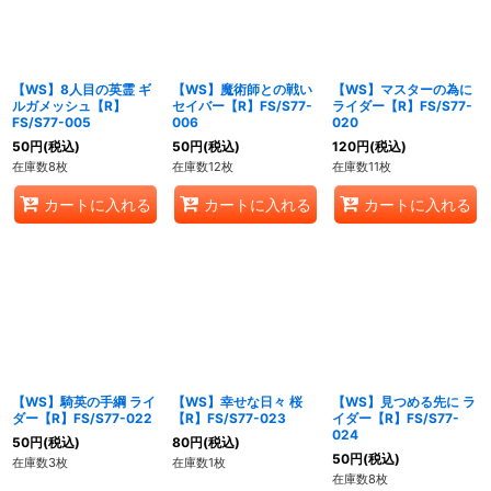
【WS】8人目の英霊 ギ
【WS】魔術師との戦い
【WS】マスターの為に
ルガメッシュ【R】
セイバー【R】FS/S77-
ライダー【R】FS/S77-
FS/S77-005
006
020
50
円
(税込)
50
円
(税込)
120
円
(税込)
在庫数8枚
在庫数12枚
在庫数11枚
カートに入れる
カートに入れる
カートに入れる
【WS】騎英の手綱 ライ
【WS】幸せな日々 桜
【WS】見つめる先に ラ
ダー【R】FS/S77-022
【R】FS/S77-023
イダー【R】FS/S77-
024
50
円
(税込)
80
円
(税込)
50
円
(税込)
在庫数3枚
在庫数1枚
在庫数8枚