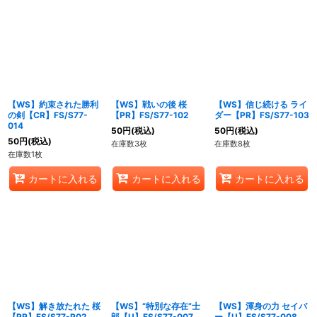
【WS】約束された勝利
【WS】戦いの後 桜
【WS】信じ続ける ライ
の剣【CR】FS/S77-
【PR】FS/S77-102
ダー【PR】FS/S77-103
014
50
円
(税込)
50
円
(税込)
50
円
(税込)
在庫数3枚
在庫数8枚
在庫数1枚
カートに入れる
カートに入れる
カートに入れる
【WS】解き放たれた 桜
【WS】“特別な存在”士
【WS】渾身の力 セイバ
【PR】FS/S77-P02
郎【U】FS/S77-007
ー【U】FS/S77-008