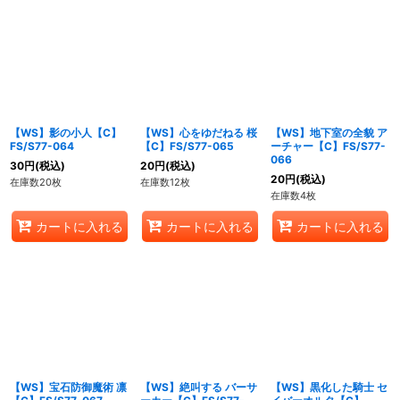
【WS】影の小人【C】
【WS】心をゆだねる 桜
【WS】地下室の全貌 ア
FS/S77-064
【C】FS/S77-065
ーチャー【C】FS/S77-
066
30
円
(税込)
20
円
(税込)
20
円
(税込)
在庫数20枚
在庫数12枚
在庫数4枚
カートに入れる
カートに入れる
カートに入れる
【WS】宝石防御魔術 凛
【WS】絶叫する バーサ
【WS】黒化した騎士 セ