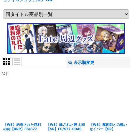
表示順変更
閉じる
82
件
表示数
:
在庫あり
並び順
:
絞り込む
【WS】約束された勝利
【WS】託された腕 士郎
【WS】魔術師との戦い
の剣【RRR】FS/S77-
【SR】FS/S77-004S
セイバー【SR】