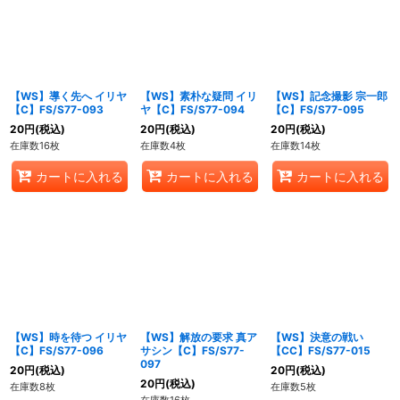
【WS】導く先へ イリヤ
【WS】素朴な疑問 イリ
【WS】記念撮影 宗一郎
【C】FS/S77-093
ヤ【C】FS/S77-094
【C】FS/S77-095
20
円
(税込)
20
円
(税込)
20
円
(税込)
在庫数16枚
在庫数4枚
在庫数14枚
カートに入れる
カートに入れる
カートに入れる
【WS】時を待つ イリヤ
【WS】解放の要求 真ア
【WS】決意の戦い
【C】FS/S77-096
サシン【C】FS/S77-
【CC】FS/S77-015
097
20
円
(税込)
20
円
(税込)
20
円
(税込)
在庫数8枚
在庫数5枚