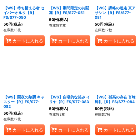
【WS】待ち構える者 セ
【WS】期間限定の共闘
【WS】謀略の逃走 真ア
イバーオルタ【R】
凛【R】FS/S77-051
サシン【R】FS/S77-
FS/S77-050
081
50
円
(税込)
50
円
(税込)
50
円
(税込)
在庫数11枚
在庫数13枚
在庫数12枚
カートに入れる
カートに入れる
カートに入れる
【WS】闇夜の敵襲 キャ
【WS】自嘲的な笑み イ
【WS】孤高の存在 言峰
スター【R】FS/S77-
リヤ【R】FS/S77-083
綺礼【R】FS/S77-084
082
50
円
(税込)
50
円
(税込)
50
円
(税込)
在庫数8枚
在庫数7枚
在庫数12枚
カートに入れる
カートに入れる
カートに入れる