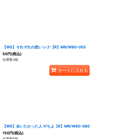
【WS】それぞれの想い レナ【R】MR/W80-055
50
円
(税込)
在庫数4枚
カートに入れる
【WS】会いたかった人 やちよ【R】MR/W80-080
150
円
(税込)
在庫数8枚