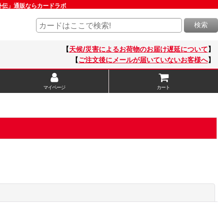
外伝」通販ならカードラボ
検索
【
天候/災害によるお荷物のお届け遅延について
】
【
ご注文後にメールが届いていないお客様へ
】
マイページ
カート
閉じる