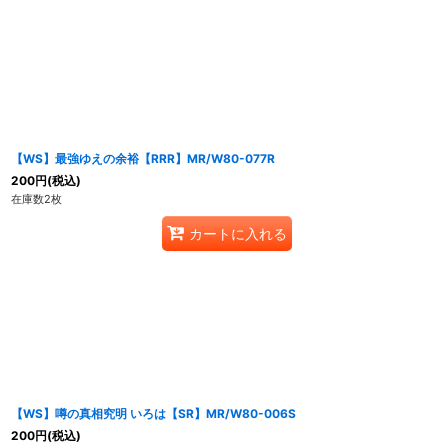
表示数
:
在庫あり
並び順
:
【WS】最強ゆえの余裕【RRR】MR/W80-077R
200
円
(税込)
在庫数2枚
カートに入れる
【WS】噂の真相究明 いろは【SR】MR/W80-006S
200
円
(税込)