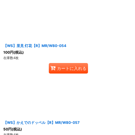
【WS】里見 灯花【R】MR/W80-054
100
円
(税込)
在庫数4枚
カートに入れる
【WS】かえでのドッペル【R】MR/W80-057
50
円
(税込)
在庫数4枚