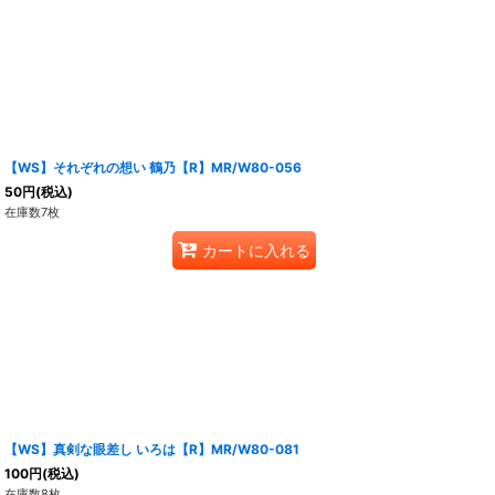
【WS】それぞれの想い 鶴乃【R】MR/W80-056
50
円
(税込)
在庫数7枚
カートに入れる
【WS】真剣な眼差し いろは【R】MR/W80-081
100
円
(税込)
在庫数8枚