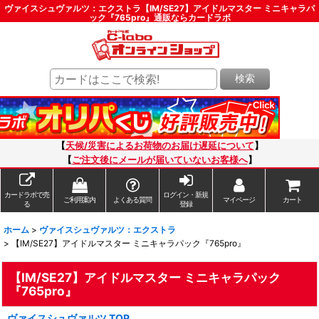
ヴァイスシュヴァルツ：エクストラ【IM/SE27】アイドルマスター ミニキャラパ
ック『765pro』通販ならカードラボ
検索
【
天候/災害によるお荷物のお届け遅延について
】
【
ご注文後にメールが届いていないお客様へ
】
カードラボで売
ログイン・新規
ご利用案内
よくある質問
マイページ
カート
る
登録
ホーム
>
ヴァイスシュヴァルツ：エクストラ
>
【IM/SE27】アイドルマスター ミニキャラパック『765pro』
【IM/SE27】アイドルマスター ミニキャラパック
『765pro』
ヴァイスシュヴァルツ TOP