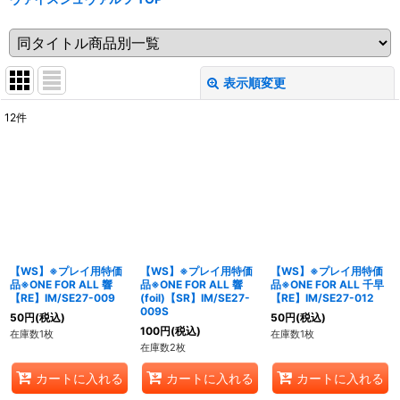
表示順変更
閉じる
12
件
表示数
:
在庫あり
並び順
:
絞り込む
【WS】※プレイ用特価
【WS】※プレイ用特価
【WS】※プレイ用特価
品※ONE FOR ALL 響
品※ONE FOR ALL 響
品※ONE FOR ALL 千早
【RE】IM/SE27-009
(foil)【SR】IM/SE27-
【RE】IM/SE27-012
009S
50
円
(税込)
50
円
(税込)
100
円
(税込)
在庫数1枚
在庫数1枚
在庫数2枚
カートに入れる
カートに入れる
カートに入れる