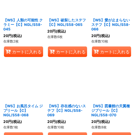
【WS】人類の可能性 ク
【WS】破裂したステフ
【WS】愛が止まらない
ラミー【C】NGL/S58-
【C】NGL/S58-065
ステフ【C】NGL/S58-
045
066
20
円
(税込)
20
円
(税込)
20
円
(税込)
在庫数6枚
在庫数2枚
在庫数10枚
カートに入れる
カートに入れる
カートに入れる
【WS】お風呂タイム ジ
【WS】存在感のないス
【WS】図書館の天翼種
ブリール【C】
テフ【C】NGL/S58-
ジブリール【C】
NGL/S58-068
069
NGL/S58-070
20
円
(税込)
20
円
(税込)
20
円
(税込)
在庫数1枚
在庫数10枚
在庫数8枚