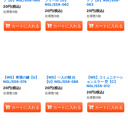
フ【U】NGL/S58-060
ブリール【U】
テフ【U】NGL/S58-
NGL/S58-062
063
20
円
(税込)
20
円
(税込)
20
円
(税込)
在庫数9枚
在庫数6枚
在庫数5枚
カートに入れる
カートに入れる
カートに入れる
【WS】希望の鍵【U】
【WS】一人の朝 白
【WS】コミュニケーシ
NGL/S58-074
【U】NGL/S58-088
ョンエラー 空【C】
NGL/S58-012
20
円
(税込)
20
円
(税込)
20
円
(税込)
在庫数3枚
在庫数1枚
在庫数9枚
カートに入れる
カートに入れる
カートに入れる