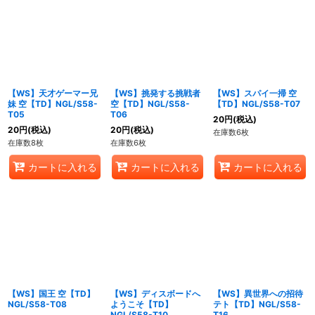
【WS】天才ゲーマー兄
【WS】挑発する挑戦者
【WS】スパイ一掃 空
妹 空【TD】NGL/S58-
空【TD】NGL/S58-
【TD】NGL/S58-T07
T05
T06
20
円
(税込)
20
円
(税込)
20
円
(税込)
在庫数6枚
在庫数8枚
在庫数6枚
カートに入れる
カートに入れる
カートに入れる
【WS】国王 空【TD】
【WS】ディスボードへ
【WS】異世界への招待
NGL/S58-T08
ようこそ【TD】
テト【TD】NGL/S58-
NGL/S58-T10
T16