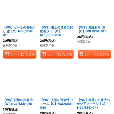
【WS】ゲームの種明か
【WS】盤上の世界の創
【WS】異議あり! 空
し 空【C】NGL/S58-
世者 テト【C】
【C】NGL/S58-015
013
NGL/S58-014
20
円
(税込)
20
円
(税込)
20
円
(税込)
在庫数4枚
在庫数10枚
在庫数10枚
カートに入れる
カートに入れる
カートに入れる
【WS】記憶の共有 空
【WS】人類の可能性 フ
【WS】卓越した魔法の
【C】NGL/S58-016
ィール【C】NGL/S58-
使い手フィール【C】
040
NGL/S58-041
20
円
(税込)
20
円
(税込)
20
円
(税込)