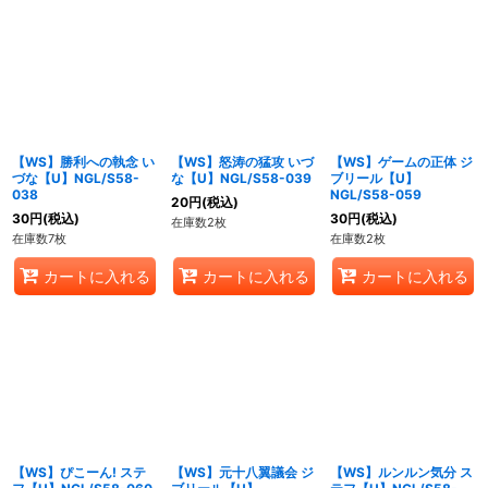
【WS】勝利への執念 い
【WS】怒涛の猛攻 いづ
【WS】ゲームの正体 ジ
づな【U】NGL/S58-
な【U】NGL/S58-039
ブリール【U】
038
NGL/S58-059
20
円
(税込)
30
円
(税込)
30
円
(税込)
在庫数2枚
在庫数7枚
在庫数2枚
カートに入れる
カートに入れる
カートに入れる
【WS】ぴこーん! ステ
【WS】元十八翼議会 ジ
【WS】ルンルン気分 ス