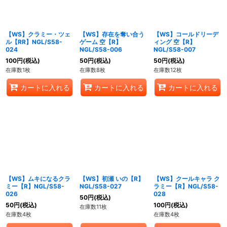
【WS】クラミー・ツェ
【WS】存在を奪い合う
【WS】コールドリーデ
ル【RR】NGL/S58-
ゲーム 空【R】
ィング 空【R】
024
NGL/S58-006
NGL/S58-007
100
円
(税込)
50
円
(税込)
50
円
(税込)
在庫数1枚
在庫数8枚
在庫数12枚
カートに入れる
カートに入れる
カートに入れる
【WS】ムキになるクラ
【WS】初瀬 いの【R】
【WS】クールキャラ ク
ミー【R】NGL/S58-
NGL/S58-027
ラミー【R】NGL/S58-
026
028
50
円
(税込)
50
円
(税込)
100
円
(税込)
在庫数11枚
在庫数4枚
在庫数4枚