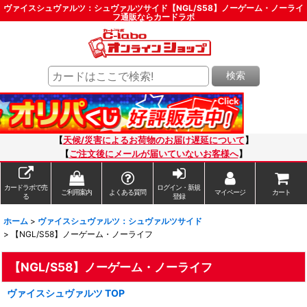
ヴァイスシュヴァルツ：シュヴァルツサイド【NGL/S58】ノーゲーム・ノーライ
フ通販ならカードラボ
検索
【
天候/災害によるお荷物のお届け遅延について
】
【
ご注文後にメールが届いていないお客様へ
】
カードラボで売
ログイン・新規
ご利用案内
よくある質問
マイページ
カート
る
登録
ホーム
>
ヴァイスシュヴァルツ：シュヴァルツサイド
>
【NGL/S58】ノーゲーム・ノーライフ
【NGL/S58】ノーゲーム・ノーライフ
ヴァイスシュヴァルツ TOP