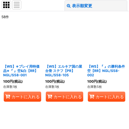
表示順変更
閉じる
58
件
表示数
:
在庫あり
並び順
:
絞り込む
【WS】※プレイ用特価
【WS】エルキア国の屋
【WS】『 』の勝利条件
品※『 』空&白【RR】
台骨 ステフ【PR】
空【RR】NGL/S58-
NGL/S58-001
NGL/S58-105
002
100
円
(税込)
100
円
(税込)
100
円
(税込)
在庫数1枚
在庫数1枚
在庫数5枚
カートに入れる
カートに入れる
カートに入れる