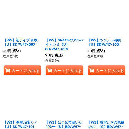
【WS】初ライブ 有咲
【WS】SPACEのアルバ
【WS】ツンデレ有咲
【U】BD/W47-097
イト たえ【U】
【U】BD/W47-100
BD/W47-098
20
円
(税込)
20
円
(税込)
20
円
(税込)
在庫数6枚
在庫数10枚
在庫数1枚
カートに入れる
カートに入れる
カートに入れる
【WS】準備万端 たえ
【WS】はじめて聴いた
【WS】香澄たちの先輩
【U】BD/W47-101
ギター【U】BD/W47-
ひなこ【C】BD/W47-