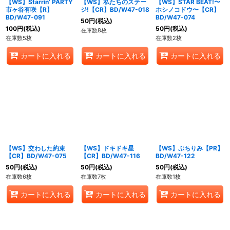
【WS】Starrin’ PARTY
【WS】私たちのステー
【WS】STAR BEAT!〜
市ヶ谷有咲【R】
ジ!【CR】BD/W47-018
ホシノコドウ〜【CR】
BD/W47-091
BD/W47-074
50
円
(税込)
100
円
(税込)
50
円
(税込)
在庫数8枚
在庫数5枚
在庫数2枚
カートに入れる
カートに入れる
カートに入れる
【WS】交わした約束
【WS】ドキドキ星
【WS】ぷちりみ【PR】
【CR】BD/W47-075
【CR】BD/W47-116
BD/W47-122
50
円
(税込)
50
円
(税込)
50
円
(税込)
在庫数6枚
在庫数7枚
在庫数1枚
カートに入れる
カートに入れる
カートに入れる