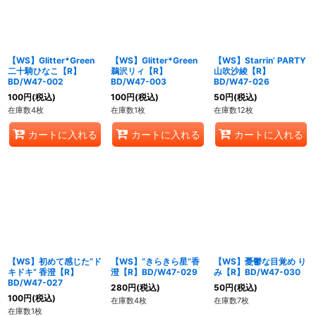
【WS】Glitter*Green
【WS】Glitter*Green
【WS】Starrin’ PARTY
二十騎ひなこ【R】
鵜沢リィ【R】
山吹沙綾【R】
BD/W47-002
BD/W47-003
BD/W47-026
100
円
(税込)
100
円
(税込)
50
円
(税込)
在庫数4枚
在庫数1枚
在庫数12枚
カートに入れる
カートに入れる
カートに入れる
【WS】初めて感じた“ド
【WS】“きらきら星”香
【WS】憂鬱な目覚め り
キドキ” 香澄【R】
澄【R】BD/W47-029
み【R】BD/W47-030
BD/W47-027
280
円
(税込)
50
円
(税込)
100
円
(税込)
在庫数4枚
在庫数7枚
在庫数1枚