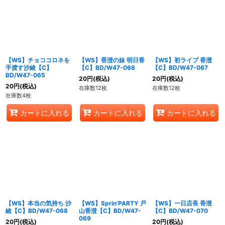
【WS】チョココロネを
【WS】香澄の妹 明日香
【WS】初ライブ 香澄
手渡す沙綾【C】
【C】BD/W47-066
【C】BD/W47-067
BD/W47-065
20
円
(税込)
20
円
(税込)
20
円
(税込)
在庫数12枚
在庫数12枚
在庫数4枚
カートに入れる
カートに入れる
カートに入れる
【WS】本当の気持ち 沙
【WS】Sprin’PARTY 戸
【WS】一日店長 香澄
綾【C】BD/W47-068
山香澄【C】BD/W47-
【C】BD/W47-070
069
20
円
(税込)
20
円
(税込)