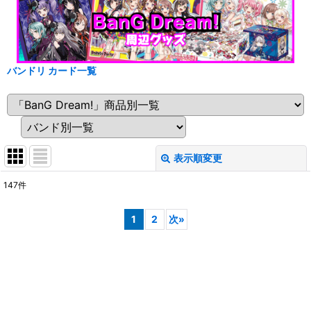
バンドリ カード一覧
表示順変更
閉じる
147
件
表示数
:
1
2
次
»
在庫あり
並び順
:
絞り込む