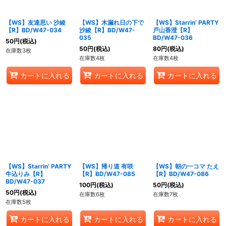
【WS】友達思い 沙綾
【WS】木漏れ日の下で
【WS】Starrin’ PARTY
【R】BD/W47-034
沙綾【R】BD/W47-
戸山香澄【R】
035
BD/W47-036
50
円
(税込)
50
円
(税込)
80
円
(税込)
在庫数3枚
在庫数4枚
在庫数4枚
カートに入れる
カートに入れる
カートに入れる
【WS】Starrin’ PARTY
【WS】帰り道 有咲
【WS】朝の一コマ たえ
牛込りみ【R】
【R】BD/W47-085
【R】BD/W47-086
BD/W47-037
100
円
(税込)
50
円
(税込)
50
円
(税込)
在庫数6枚
在庫数7枚
在庫数5枚
カートに入れる
カートに入れる
カートに入れる