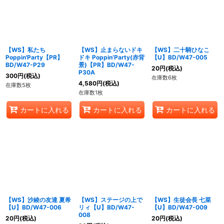
【WS】私たち
【WS】止まらないドキ
【WS】二十騎ひなこ
Poppin'Party【PR】
ドキ Poppin’Party(赤背
【U】BD/W47-005
BD/W47-P29
景)【PR】BD/W47-
20
円
(税込)
P30A
300
円
(税込)
在庫数6枚
4,580
円
(税込)
在庫数5枚
在庫数1枚
カートに入れる
カートに入れる
カートに入れる
【WS】沙綾の友達 夏希
【WS】ステージの上で
【WS】生徒会長 七菜
【U】BD/W47-006
リィ【U】BD/W47-
【U】BD/W47-009
008
20
円
(税込)
20
円
(税込)