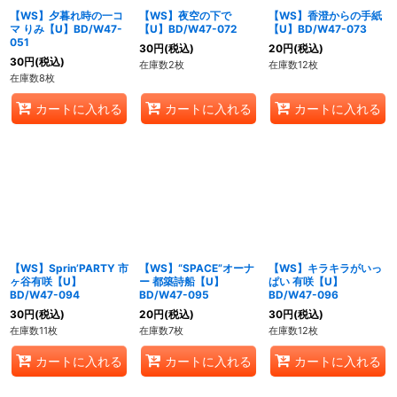
【WS】夕暮れ時の一コ
【WS】夜空の下で
【WS】香澄からの手紙
マ りみ【U】BD/W47-
【U】BD/W47-072
【U】BD/W47-073
051
30
円
(税込)
20
円
(税込)
30
円
(税込)
在庫数2枚
在庫数12枚
在庫数8枚
カートに入れる
カートに入れる
カートに入れる
【WS】Sprin’PARTY 市
【WS】“SPACE”オーナ
【WS】キラキラがいっ
ヶ谷有咲【U】
ー 都築詩船【U】
ぱい 有咲【U】
BD/W47-094
BD/W47-095
BD/W47-096
30
円
(税込)
20
円
(税込)
30
円
(税込)
在庫数11枚
在庫数7枚
在庫数12枚
カートに入れる
カートに入れる
カートに入れる