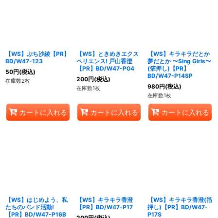
【WS】ぷち沙綾【PR】
【WS】ときめきエクス
【WS】キラキラだとか
BD/W47-123
ペリエンス! 戸山香澄
夢だとか 〜Sing Girls〜
【PR】BD/W47-P04
(箔押し)【PR】
50
円
(税込)
BD/W47-P14SP
200
円
(税込)
在庫数2枚
980
円
(税込)
在庫数1枚
在庫数1枚
カートに入れる
カートに入れる
カートに入れる
【WS】はじめよう、私
【WS】キラキラ香澄
【WS】キラキラ香澄(箔
たちのバンド活動!
【PR】BD/W47-P17
押し)【PR】BD/W47-
【PR】BD/W47-P16B
P17S
200
円
(税込)