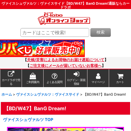
ヴァイスシュヴァルツ：ヴァイスサイド【BD/W47】BanG Dream!通販ならカー
ドラボ
検索
【
天候/災害によるお荷物のお届け遅延について
】
【
ご注文後にメールが届いていないお客様へ
】
カードラボで売
ログイン・新規
ご利用案内
よくある質問
マイページ
カート
る
登録
ホーム
>
ヴァイスシュヴァルツ：ヴァイスサイド
>
【BD/W47】BanG Dream!
【BD/W47】BanG Dream!
ヴァイスシュヴァルツ TOP