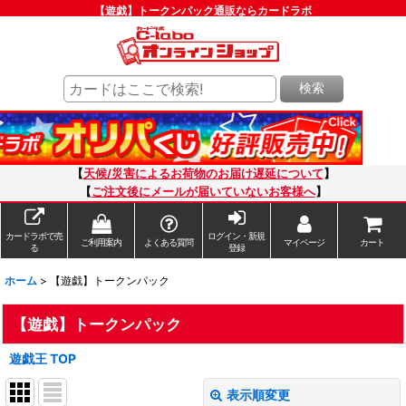
【遊戯】トークンパック通販ならカードラボ
検索
【
天候/災害によるお荷物のお届け遅延について
】
【
ご注文後にメールが届いていないお客様へ
】
カードラボで売
ログイン・新規
ご利用案内
よくある質問
マイページ
カート
る
登録
ホーム
>
【遊戯】トークンパック
【遊戯】トークンパック
遊戯王 TOP
表示順変更
閉じる