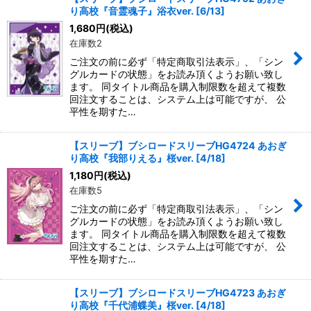
り高校『音霊魂子』浴衣ver. [6/13]
1,680
円
(税込)
在庫数2
ご注文の前に必ず「特定商取引法表示」、「シン
グルカードの状態」をお読み頂くようお願い致し
ます。 同タイトル商品を購入制限数を超えて複数
回注文することは、システム上は可能ですが、 公
平性を期すた…
【スリーブ】ブシロードスリーブHG4724 あおぎ
り高校『我部りえる』桜ver. [4/18]
1,180
円
(税込)
在庫数5
ご注文の前に必ず「特定商取引法表示」、「シン
グルカードの状態」をお読み頂くようお願い致し
ます。 同タイトル商品を購入制限数を超えて複数
回注文することは、システム上は可能ですが、 公
平性を期すた…
【スリーブ】ブシロードスリーブHG4723 あおぎ
り高校『千代浦蝶美』桜ver. [4/18]