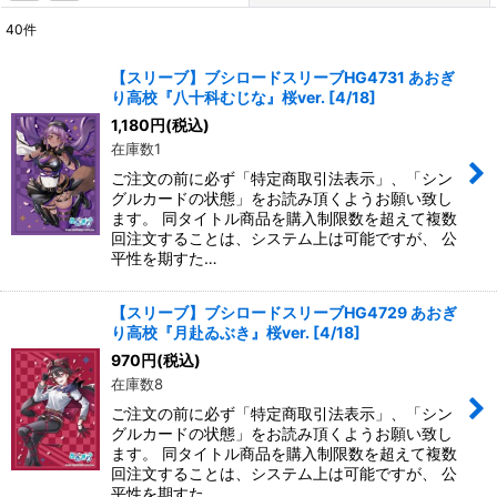
40
件
表示数
:
【スリーブ】ブシロードスリーブHG4731 あおぎ
り高校『八十科むじな』桜ver. [4/18]
在庫あり
1,180
円
(税込)
在庫数1
並び順
:
ご注文の前に必ず「特定商取引法表示」、「シン
グルカードの状態」をお読み頂くようお願い致し
絞り込む
ます。 同タイトル商品を購入制限数を超えて複数
回注文することは、システム上は可能ですが、 公
平性を期すた…
【スリーブ】ブシロードスリーブHG4729 あおぎ
り高校『月赴ゐぶき』桜ver. [4/18]
970
円
(税込)
在庫数8
ご注文の前に必ず「特定商取引法表示」、「シン
グルカードの状態」をお読み頂くようお願い致し
ます。 同タイトル商品を購入制限数を超えて複数
回注文することは、システム上は可能ですが、 公
平性を期すた…