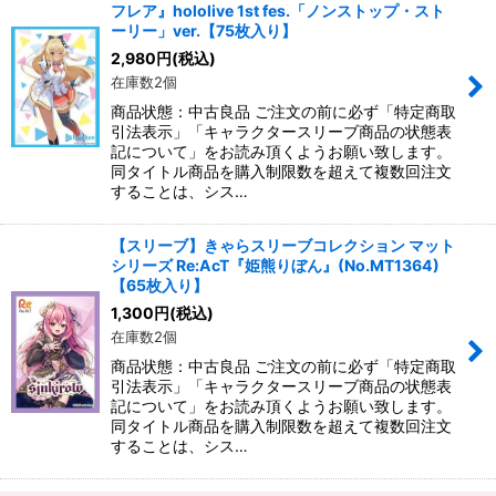
フレア』hololive 1st fes.「ノンストップ・スト
ーリー」ver.【75枚入り】
2,980
円
(税込)
在庫数2個
商品状態：中古良品 ご注文の前に必ず「特定商取
引法表示」「キャラクタースリーブ商品の状態表
記について」をお読み頂くようお願い致します。
同タイトル商品を購入制限数を超えて複数回注文
することは、シス…
【スリーブ】きゃらスリーブコレクション マット
シリーズ Re:AcT『姫熊りぼん』(No.MT1364)
【65枚入り】
1,300
円
(税込)
在庫数2個
商品状態：中古良品 ご注文の前に必ず「特定商取
引法表示」「キャラクタースリーブ商品の状態表
記について」をお読み頂くようお願い致します。
同タイトル商品を購入制限数を超えて複数回注文
することは、シス…