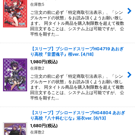
在庫数5
ご注文の前に必ず「特定商取引法表示」、「シン
グルカードの状態」をお読み頂くようお願い致し
ます。 同タイトル商品を購入制限数を超えて複数
回注文することは、システム上は可能ですが、 公
平性を期すた…
【スリーブ】ブシロードスリーブHG4719 あおぎ
り高校『音霊魂子』桜ver. [4/18]
1,980
円
(税込)
在庫数2
ご注文の前に必ず「特定商取引法表示」、「シン
グルカードの状態」をお読み頂くようお願い致し
ます。 同タイトル商品を購入制限数を超えて複数
回注文することは、システム上は可能ですが、 公
平性を期すた…
【スリーブ】ブシロードスリーブHG4804 あおぎ
り高校『八十科むじな』浴衣ver. [6/13]
1,680
円
(税込)
在庫数2