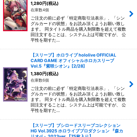
1,280
円
(税込)
在庫数4個
ご注文の前に必ず「特定商取引法表示」、「シン
グルカードの状態」をお読み頂くようお願い致し
ます。 同タイトル商品を購入制限数を超えて複数
回注文することは、システム上は可能ですが、 公
平性を期すた…
【スリーブ】ホロライブ hololive OFFICIAL
CARD GAME オフィシャルホロカスリーブ
Vol.5『紫咲シオン』[2/28]
1,380
円
(税込)
在庫数6個
ご注文の前に必ず「特定商取引法表示」、「シン
グルカードの状態」をお読み頂くようお願い致し
ます。 同タイトル商品を購入制限数を超えて複数
回注文することは、システム上は可能ですが、 公
平性を期すた…
【スリーブ】ブシロードスリーブコレクション
HG Vol.3925 ホロライブプロダクション 『森カ
リオペ』2023ver.【75枚入り】