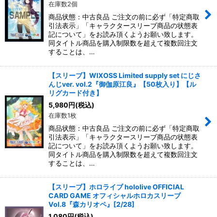
在庫数2個
商品状態：中古良品 ご注文の前に必ず「特定商取
引法表示」「キャラクタースリーブ商品の状態表
記について」をお読み頂くようお願い致します。
同タイトル商品を購入制限数を超えて複数回注文
することは、…
【スリーブ】WIXOSS Limited supply set にじさ
んじver. vol.2『御伽原江良』【50枚入り】【ル
リグカード付き】
5,980
円
(税込)
在庫数1枚
商品状態：中古良品 ご注文の前に必ず「特定商取
引法表示」「キャラクタースリーブ商品の状態表
記について」をお読み頂くようお願い致します。
同タイトル商品を購入制限数を超えて複数回注文
することは、…
【スリーブ】ホロライブ hololive OFFICIAL
CARD GAME オフィシャルホロカスリーブ
Vol.8『森カリオペ』[2/28]
1,080
円
(税込)