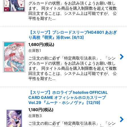
グルカードの状態」をお読み頂くようお願い致し
ます。 同タイトル商品を購入制限数を超えて複数
回注文することは、システム上は可能ですが、 公
平性を期すた…
【スリーブ】ブシロードスリーブHG4801 あおぎ
り高校『萌実』浴衣ver. [6/13]
1,680
円
(税込)
在庫数1
ご注文の前に必ず「特定商取引法表示」、「シン
グルカードの状態」をお読み頂くようお願い致し
ます。 同タイトル商品を購入制限数を超えて複数
回注文することは、システム上は可能ですが、 公
平性を期すた…
【スリーブ】ホロライブ hololive OFFICIAL
CARD GAME オフィシャルホロカスリーブ
Vol.29 『ムーナ・ホシノヴァ』 [12/19]
1,180
円
(税込)
在庫数3
ご注文の前に必ず「特定商取引法表示」、「シン