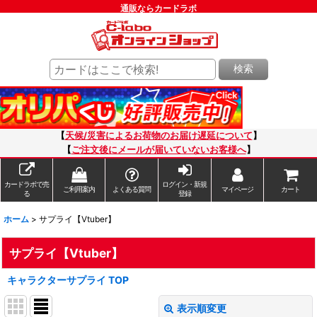
通販ならカードラボ
検索
【
天候/災害によるお荷物のお届け遅延について
】
【
ご注文後にメールが届いていないお客様へ
】
カードラボで売
ログイン・新規
ご利用案内
よくある質問
マイページ
カート
る
登録
ホーム
>
サプライ【Vtuber】
サプライ【Vtuber】
キャラクターサプライ TOP
表示順変更
閉じる