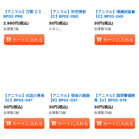
【アニマル】万雷【-】
【アニマル】対空掃射
【アニマル】壊滅的猛禽
BP02-PR6
【C】BP02-080
【C】BP02-045
2,980
円
(税込)
30
円
(税込)
30
円
(税込)
在庫数7枚
在庫なし
在庫数10枚
カートに入れる
カートに入れる
【アニマル】伝説の勇者
【アニマル】宿命の旅路
【アニマル】国境警備隊
【C】BP02-047
【R】BP02-037
長【U】BP02-019
30
円
(税込)
30
円
(税込)
30
円
(税込)
在庫数2枚
在庫数13枚
在庫数29枚
カートに入れる
カートに入れる
カートに入れる