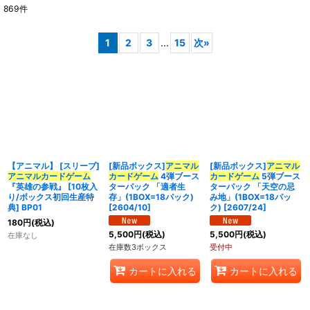
869
件
カードはここで検索!
:
1
2
3
...
15
次
»
表示数
:
在庫あり
並び順
:
カテゴリ
:
【アニマル】 [スリーブ]
[新品ボックス]
アニマル
[新品ボックス]
アニマル
アニマルカードゲーム
カードゲーム
4弾ブース
カードゲーム
5弾ブース
『英雄の参戦』 [10枚入
ターパック 「適者生
ターパック 「天空の忌
グループ
:
り/ボックス初回生産特
存」(1BOX=18パック)
み地」(1BOX=18パッ
典] BP01
[2604/10]
ク) [2607/24]
180
円
(税込)
絞り込む
5,500
円
(税込)
5,500
円
(税込)
在庫なし
在庫数3ボックス
受付中
カートに入れる
カートに入れる