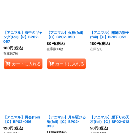
【アニマル】海中のギャ
【アニマル】火種(foil)
【アニマル】開闢の獅子
ング(foil)【R】BP02-
【C】BP02-050
(foil)【U】BP02-052
067
80
円
(税込)
180
円
(税込)
180
円
(税込)
在庫数13枚
在庫なし
在庫数7枚
カートに入れる
カートに入れる
【アニマル】再会(foil)
【アニマル】月を駆ける
【アニマル】崖下りの天
【C】BP02-056
兎(foil)【C】BP02-
才(foil)【C】BP02-018
033
120
円
(税込)
50
円
(税込)
180
円
(税込)