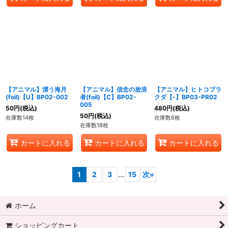
【アニマル】漂う海月
【アニマル】信念の放浪
【アニマル】ヒトコブラ
(foil)【U】BP02-002
者(foil)【C】BP02-
クダ【-】BP03-PR02
005
50
円
(税込)
480
円
(税込)
50
円
(税込)
在庫数14枚
在庫数6枚
在庫数18枚
カートに入れる
カートに入れる
カートに入れる
1
2
3
...
15
次
»
ホーム
ショッピングカート