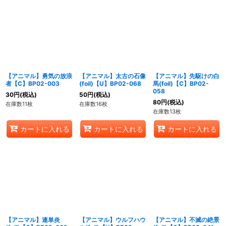
【アニマル】勇気の放浪
【アニマル】太古の石像
【アニマル】先駆けの白
者【C】BP02-003
(foil)【U】BP02-068
馬(foil)【C】BP02-
058
30
円
(税込)
50
円
(税込)
80
円
(税込)
在庫数11枚
在庫数16枚
在庫数13枚
カートに入れる
カートに入れる
カートに入れる
【アニマル】連単炎
【アニマル】ウルフハウ
【アニマル】不滅の絶景