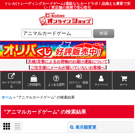
トレカ(トレーディングカードゲーム)通販ならカードラボ！品揃えも豊富で安
い！実店舗の展開で安心取引
検索
【
天候/災害によるお荷物のお届け遅延について
】
【
ご注文後にメールが届いていないお客様へ
】
カードラボで売
ログイン・新規
ご利用案内
よくある質問
マイページ
カート
る
登録
ホーム
>
"アニマルカードゲーム"
の
検索結果
"アニマルカードゲーム"
の
検索結果
表示順変更
閉じる