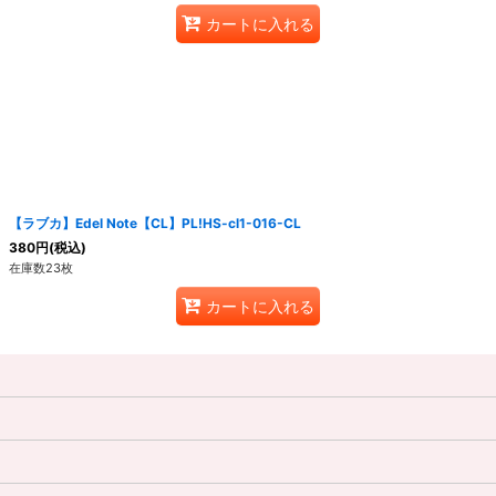
カートに入れる
【ラブカ】Edel Note【CL】PL!HS-cl1-016-CL
380
円
(税込)
在庫数23枚
カートに入れる