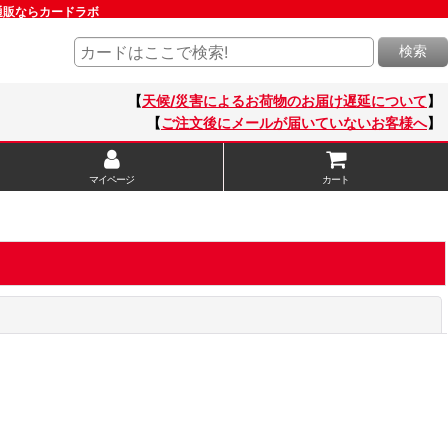
通販ならカードラボ
検索
【
天候/災害によるお荷物のお届け遅延について
】
【
ご注文後にメールが届いていないお客様へ
】
マイページ
カート
閉じる