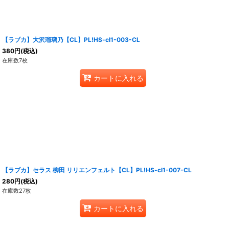
【ラブカ】大沢瑠璃乃【CL】PL!HS-cl1-003-CL
380
円
(税込)
在庫数7枚
カートに入れる
【ラブカ】セラス 柳田 リリエンフェルト【CL】PL!HS-cl1-007-CL
280
円
(税込)
在庫数27枚
カートに入れる