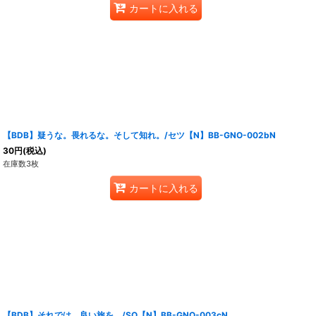
カートに入れる
【BDB】疑うな。畏れるな。そして知れ。/セツ【N】BB-GNO-002bN
30
円
(税込)
在庫数3枚
カートに入れる
【BDB】それでは、良い旅を。/SQ【N】BB-GNO-003cN