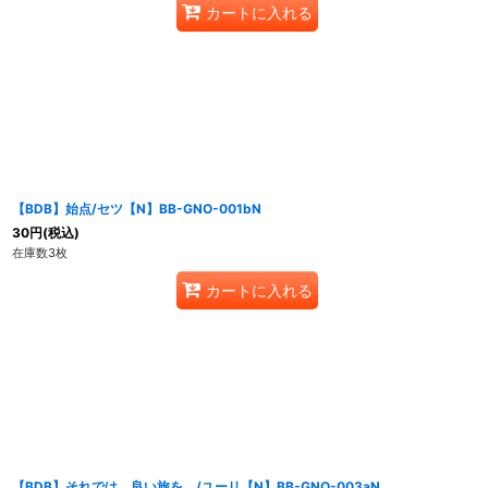
カートに入れる
【BDB】始点/セツ【N】BB-GNO-001bN
30
円
(税込)
在庫数3枚
カートに入れる
【BDB】それでは、良い旅を。/ユーリ【N】BB-GNO-003aN