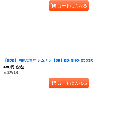
カートに入れる
【BDB】内気な青年 レムナン【SR】BB-GNO-053SR
480
円
(税込)
在庫数3枚
カートに入れる