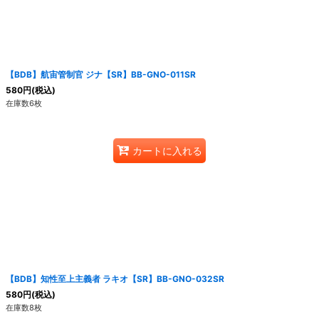
絞り込む
【BDB】航宙管制官 ジナ【SR】BB-GNO-011SR
580
円
(税込)
在庫数6枚
カートに入れる
【BDB】知性至上主義者 ラキオ【SR】BB-GNO-032SR
580
円
(税込)
在庫数8枚