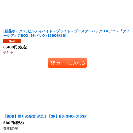
並び順
:
[新品ボックス]ビルディバイド - ブライト - ブースターパック TVアニメ『グノ
ーシア』(1BOX=16パック) [2606/26]
6,400
円
(税込)
受付中
カートに入れる
【BDB】星舟の巫女 夕里子【SR】BB-GNO-015SR
580
円
(税込)
在庫数5枚