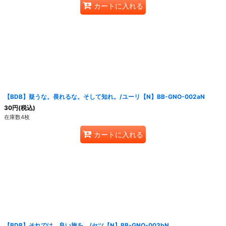
カートに入れる
【BDB】疑うな。畏れるな。そして知れ。/ユーリ【N】BB-GNO-002aN
30
円
(税込)
在庫数4枚
カートに入れる
【BDB】それでは、良い旅を。/セツ【N】BB-GNO-003bN