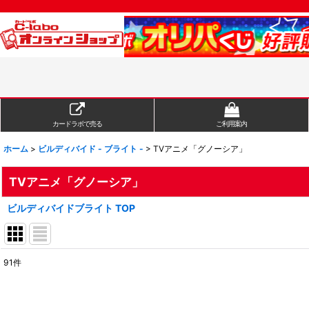
カードラボで売る
ご利用案内
ホーム
>
ビルディバイド - ブライト -
>
TVアニメ「グノーシア」
TVアニメ「グノーシア」
ビルディバイドブライト TOP
91
件
表示数
:
在庫あり