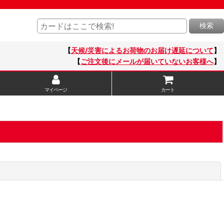
検索
【
天候/災害によるお荷物のお届け遅延について
】
【
ご注文後にメールが届いていないお客様へ
】
マイページ
カート
閉じる