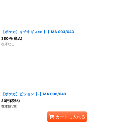
【ポケカ】キチキギスex【-】MA 003/043
380
円
(税込)
在庫なし
【ポケカ】ピジョン【-】MA 006/043
30
円
(税込)
在庫数5枚
カートに入れる