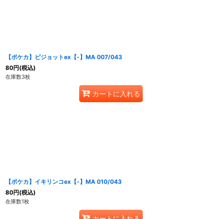
【ポケカ】ピジョットex【-】MA 007/043
80
円
(税込)
在庫数3枚
カートに入れる
【ポケカ】イキリンコex【-】MA 010/043
80
円
(税込)
在庫数1枚
カートに入れる