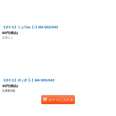
絞り込む
【ポケカ】ミュウex【-】MA 002/043
80
円
(税込)
在庫なし
【ポケカ】ポッポ【-】MA 005/043
30
円
(税込)
在庫数9枚
カートに入れる