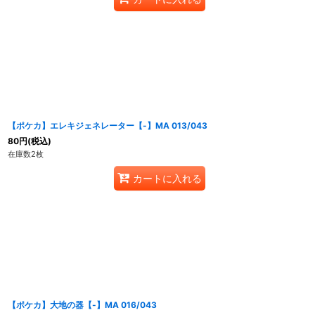
【ポケカ】エレキジェネレーター【-】MA 013/043
80
円
(税込)
在庫数2枚
カートに入れる
【ポケカ】大地の器【-】MA 016/043