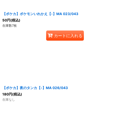
【ポケカ】ポケモンいれかえ【-】MA 023/043
50
円
(税込)
在庫数7枚
カートに入れる
【ポケカ】夜のタンカ【-】MA 026/043
180
円
(税込)
在庫なし