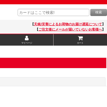
検索
【
天候/災害によるお荷物のお届け遅延について
】
【
ご注文後にメールが届いていないお客様へ
】
マイページ
カート
閉じる