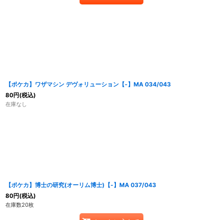
【ポケカ】ワザマシン デヴォリューション【-】MA 034/043
80
円
(税込)
在庫なし
【ポケカ】博士の研究(オーリム博士)【-】MA 037/043
80
円
(税込)
在庫数20枚