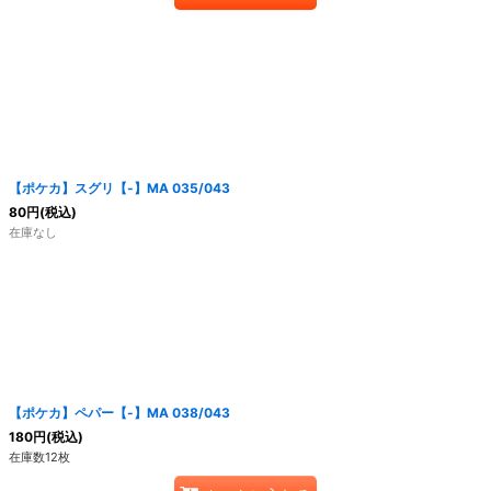
【ポケカ】スグリ【-】MA 035/043
80
円
(税込)
在庫なし
【ポケカ】ペパー【-】MA 038/043
180
円
(税込)
在庫数12枚