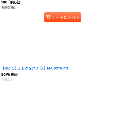
180
円
(税込)
在庫数1枚
カートに入れる
【ポケカ】ふしぎなアメ【-】MA 021/043
80
円
(税込)
在庫なし