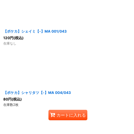
並び順
:
【ポケカ】シェイミ【-】MA 001/043
120
円
(税込)
在庫なし
【ポケカ】シャリタツ【-】MA 004/043
80
円
(税込)
在庫数2枚
カートに入れる