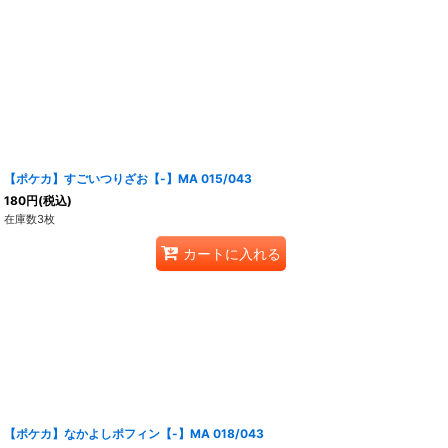
【ポケカ】すごいつりざお【-】MA 015/043
180
円
(税込)
在庫数3枚
カートに入れる
【ポケカ】なかよしポフィン【-】MA 018/043