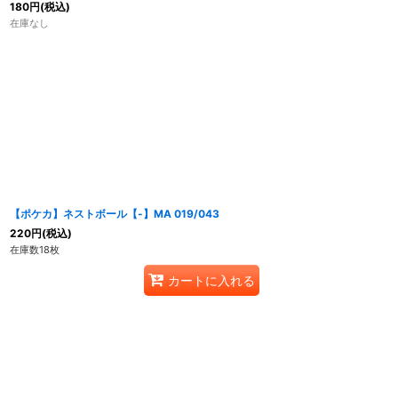
180
円
(税込)
在庫なし
【ポケカ】ネストボール【-】MA 019/043
220
円
(税込)
在庫数18枚
カートに入れる