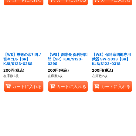
【WS】尊敬の念? 四ノ
【WS】副隊長 保科宗四
【WS】保科宗四郎専用
宮キコル【SR】
郎【SR】KJ8/S123-
武器 SW-2033【SR】
KJ8/S123-028S
029S
KJ8/S123-031S
200
円
(税込)
200
円
(税込)
200
円
(税込)
在庫数2枚
在庫数1枚
在庫数2枚
カートに入れる
カートに入れる
カートに入れる