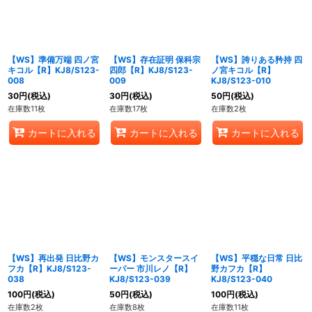
【WS】準備万端 四ノ宮
【WS】存在証明 保科宗
【WS】誇りある矜持 四
キコル【R】KJ8/S123-
四郎【R】KJ8/S123-
ノ宮キコル【R】
008
009
KJ8/S123-010
30
円
(税込)
30
円
(税込)
50
円
(税込)
在庫数11枚
在庫数17枚
在庫数2枚
カートに入れる
カートに入れる
カートに入れる
【WS】再出発 日比野カ
【WS】モンスタースイ
【WS】平穏な日常 日比
フカ【R】KJ8/S123-
ーパー 市川レノ【R】
野カフカ【R】
038
KJ8/S123-039
KJ8/S123-040
100
円
(税込)
50
円
(税込)
100
円
(税込)
在庫数2枚
在庫数8枚
在庫数11枚