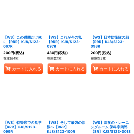
【WS】この瞬間だけ俺
【WS】これが今の私
【WS】日本防衛隊の顔
に【RRR】KJ8/S123-
【RRR】KJ8/S123-
【RRR】KJ8/S123-
067R
097R
098R
200
円
(税込)
480
円
(税込)
200
円
(税込)
在庫数4枚
在庫数1枚
在庫数3枚
カートに入れる
カートに入れる
カートに入れる
【WS】特等席での見学
【WS】そして最強の部
【WS】深夜のトレーニ
【RRR】KJ8/S123-
隊へ【RRR】
ングルーム 保科宗四郎
099R
KJ8/S123-100R
【SR】KJ8/S123-001S