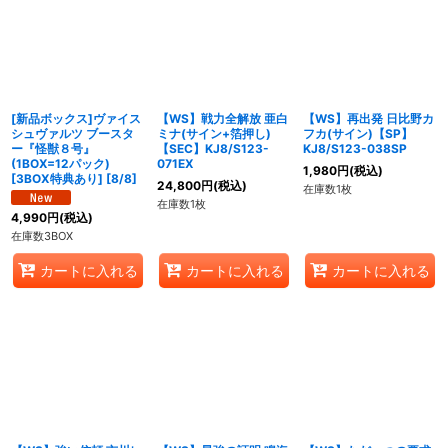
[新品ボックス]ヴァイス
【WS】戦力全解放 亜白
【WS】再出発 日比野カ
シュヴァルツ ブースタ
ミナ(サイン+箔押し)
フカ(サイン)【SP】
ー『怪獣８号』
【SEC】KJ8/S123-
KJ8/S123-038SP
(1BOX=12パック)
071EX
1,980
円
(税込)
[3BOX特典あり] [8/8]
24,800
円
(税込)
在庫数1枚
在庫数1枚
4,990
円
(税込)
在庫数3BOX
カートに入れる
カートに入れる
カートに入れる