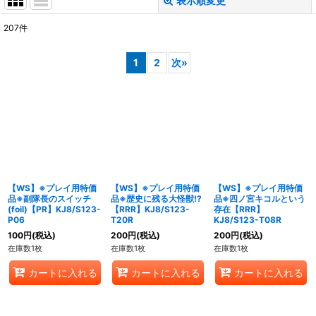
表示順変更
閉じる
207
件
表示数
:
1
2
次
»
在庫あり
並び順
:
絞り込む
【WS】※プレイ用特価
【WS】※プレイ用特価
【WS】※プレイ用特価
品※副隊長のスイッチ
品※歴史に残る大怪獣!?
品※四ノ宮キコルという
(foil)【PR】KJ8/S123-
【RRR】KJ8/S123-
存在【RRR】
P06
T20R
KJ8/S123-T08R
100
円
(税込)
200
円
(税込)
200
円
(税込)
在庫数1枚
在庫数1枚
在庫数1枚
カートに入れる
カートに入れる
カートに入れる