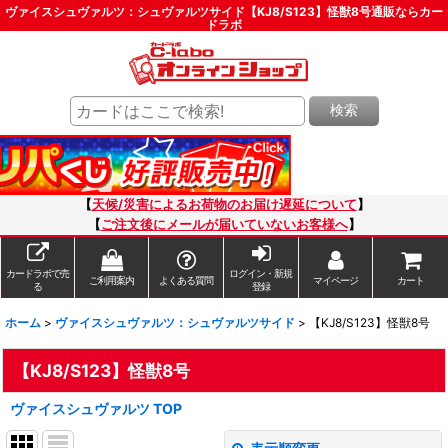
ヴァイスシュヴァルツ：シュヴァルツサイド【KJ8/S123】怪獣8号通販ならカー
ドラボ
検索
【
天候/災害によるお荷物のお届け遅延について
】
【
ご注文後にメールが届いていないお客様へ
】
カードラボで売
ログイン・新規
ご利用案内
よくある質問
マイページ
カート
る
登録
ホーム
>
ヴァイスシュヴァルツ：シュヴァルツサイド
>
【KJ8/S123】怪獣8号
【KJ8/S123】怪獣8号
ヴァイスシュヴァルツ TOP