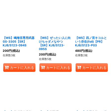
【WS】鳴海弦専用武器
【WS】ぜったい人に向
【WS】四ノ宮キコルと
GS-3305【SR】
けちゃダメなやつ
いう存在(foil)【PR】
KJ8/S123-094S
【SR】KJ8/S123-
KJ8/S123-P03
095S
200
円
(税込)
480
円
(税込)
200
円
(税込)
在庫数3枚
在庫数2枚
在庫数5枚
カートに入れる
カートに入れる
カートに入れる