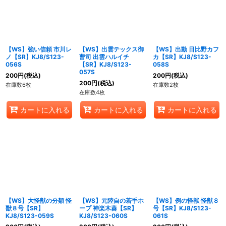
【WS】強い信頼 市川レ
【WS】出雲テックス御
【WS】出動 日比野カフ
ノ【SR】KJ8/S123-
曹司 出雲ハルイチ
カ【SR】KJ8/S123-
056S
【SR】KJ8/S123-
058S
057S
200
円
(税込)
200
円
(税込)
200
円
(税込)
在庫数6枚
在庫数2枚
在庫数4枚
カートに入れる
カートに入れる
カートに入れる
【WS】大怪獣の分類 怪
【WS】元陸自の若手ホ
【WS】例の怪獣 怪獣８
獣８号【SR】
ープ 神楽木葵【SR】
号【SR】KJ8/S123-
KJ8/S123-059S
KJ8/S123-060S
061S