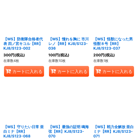
【WS】防衛隊合格者代
【WS】憧れを胸に 市川
【WS】怪獣になった男
表 四ノ宮キコル【RR】
レノ【RR】KJ8/S123-
怪獣８号【RR】
KJ8/S123-002
036
KJ8/S123-037
300
円
(税込)
100
円
(税込)
200
円
(税込)
在庫数4枚
在庫数10枚
在庫数1枚
カートに入れる
カートに入れる
カートに入れる
【WS】守りたい日常 亜
【WS】最強の証明 鳴海
【WS】戦力全解放 亜白
白ミナ【RR】
弦【RR】KJ8/S123-
ミナ【RR】KJ8/S123-
KJ8/S123-068
070
071