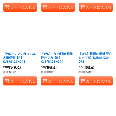
カートに入れる
カートに入れる
カートに入れる
【WS】レノのライバル
【WS】1％の期待 日比
【WS】怪獣の殲滅 亜白
古橋伊春【R】
野カフカ【R】
ミナ【R】KJ8/S123-
KJ8/S123-041
KJ8/S123-044
072
200
円
(税込)
50
円
(税込)
50
円
(税込)
在庫数6枚
在庫数9枚
在庫数4枚
カートに入れる
カートに入れる
カートに入れる