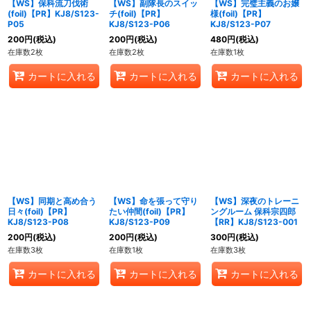
【WS】保科流刀伐術
【WS】副隊長のスイッ
【WS】完璧主義のお嬢
(foil)【PR】KJ8/S123-
チ(foil)【PR】
様(foil)【PR】
P05
KJ8/S123-P06
KJ8/S123-P07
200
円
(税込)
200
円
(税込)
480
円
(税込)
在庫数2枚
在庫数2枚
在庫数1枚
カートに入れる
カートに入れる
カートに入れる
【WS】同期と高め合う
【WS】命を張って守り
【WS】深夜のトレーニ
日々(foil)【PR】
たい仲間(foil)【PR】
ングルーム 保科宗四郎
KJ8/S123-P08
KJ8/S123-P09
【RR】KJ8/S123-001
200
円
(税込)
200
円
(税込)
300
円
(税込)
在庫数3枚
在庫数1枚
在庫数3枚
カートに入れる
カートに入れる
カートに入れる