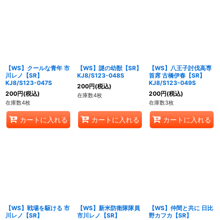
【WS】クールな青年 市
【WS】謎の幼獣【SR】
【WS】八王子討伐高専
川レノ【SR】
KJ8/S123-048S
首席 古橋伊春【SR】
KJ8/S123-047S
KJ8/S123-049S
200
円
(税込)
200
円
(税込)
200
円
(税込)
在庫数4枚
在庫数4枚
在庫数3枚
カートに入れる
カートに入れる
カートに入れる
【WS】戦場を駆ける 市
【WS】新米防衛隊隊員
【WS】仲間と共に 日比
川レノ【SR】
市川レノ【SR】
野カフカ【SR】