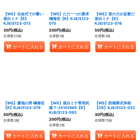
【WS】任命式での誓い
【WS】ただ一つの要求
【WS】君の力が必要だ
亜白ミナ【R】
鳴海弦【R】KJ8/S123-
亜白ミナ【R】
KJ8/S123-073
075
KJ8/S123-076
30
円
(税込)
200
円
(税込)
50
円
(税込)
在庫数20枚
在庫数1枚
在庫数3枚
カートに入れる
カートに入れる
カートに入れる
【WS】最強の男 鳴海弦
【WS】亜白ミナ専用武
【WS】防衛隊式斧術
【R】KJ8/S123-078
器 T-25101985【R】
【CR】KJ8/S123-033
KJ8/S123-093
50
円
(税込)
30
円
(税込)
200
円
(税込)
在庫数3枚
在庫数15枚
在庫数2枚
カートに入れる
カートに入れる
カートに入れる