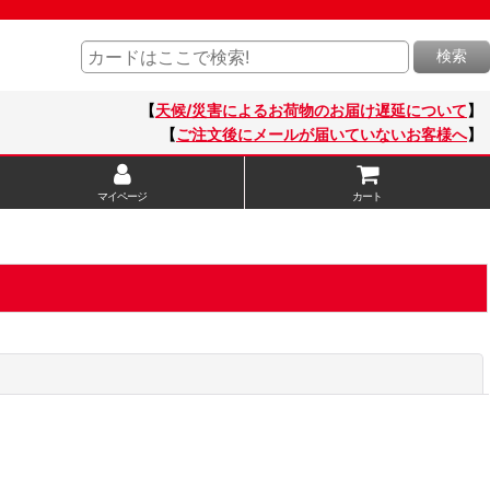
検索
【
天候/災害によるお荷物のお届け遅延について
】
【
ご注文後にメールが届いていないお客様へ
】
マイページ
カート
閉じる