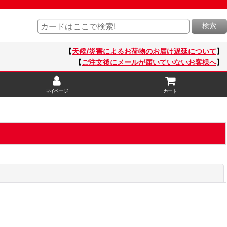
検索
【
天候/災害によるお荷物のお届け遅延について
】
【
ご注文後にメールが届いていないお客様へ
】
マイページ
カート
閉じる