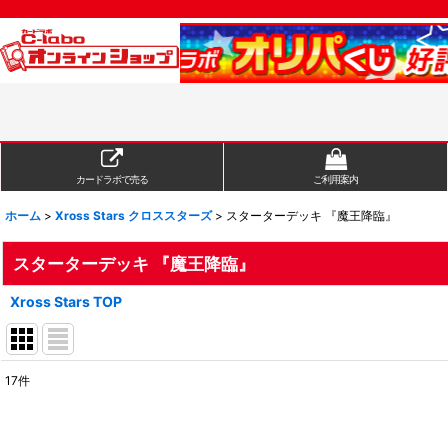
カードラボで売る
ご利用案内
ホーム
>
Xross Stars クロススターズ
>
スターターデッキ 『魔王降臨』
スターターデッキ 『魔王降臨』
Xross Stars TOP
17
件
表示数
:
在庫あり