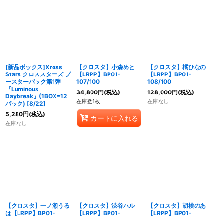
[新品ボックス]Xross
【クロスタ】小森めと
【クロスタ】橘ひなの
Stars クロススターズ ブ
【LRPP】BP01-
【LRPP】BP01-
ースターパック第1弾
107/100
108/100
『Luminous
34,800
円
(税込)
128,000
円
(税込)
Daybreak』(1BOX=12
在庫数1枚
在庫なし
パック) [8/22]
5,280
円
(税込)
カートに入れる
在庫なし
【クロスタ】一ノ瀬うる
【クロスタ】渋谷ハル
【クロスタ】胡桃のあ
は【LRPP】BP01-
【LRPP】BP01-
【LRPP】BP01-