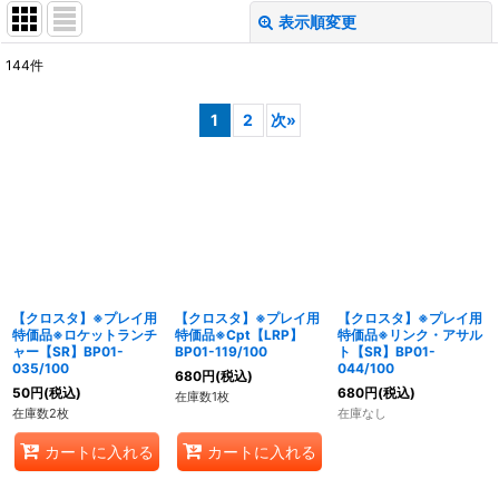
表示順変更
閉じる
144
件
表示数
:
1
2
次
»
在庫あり
並び順
:
絞り込む
【クロスタ】※プレイ用
【クロスタ】※プレイ用
【クロスタ】※プレイ用
特価品※ロケットランチ
特価品※Cpt【LRP】
特価品※リンク・アサル
ャー【SR】BP01-
BP01-119/100
ト【SR】BP01-
035/100
044/100
680
円
(税込)
50
円
(税込)
680
円
(税込)
在庫数1枚
在庫数2枚
在庫なし
カートに入れる
カートに入れる