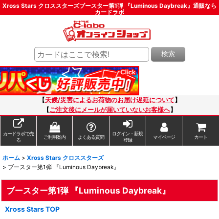
Xross Stars クロススターズブースター第1弾 『Luminous Daybreak』通販なら
カードラボ
検索
【
天候/災害によるお荷物のお届け遅延について
】
【
ご注文後にメールが届いていないお客様へ
】
カードラボで売
ログイン・新規
ご利用案内
よくある質問
マイページ
カート
る
登録
ホーム
>
Xross Stars クロススターズ
>
ブースター第1弾 『Luminous Daybreak』
ブースター第1弾 『Luminous Daybreak』
Xross Stars TOP