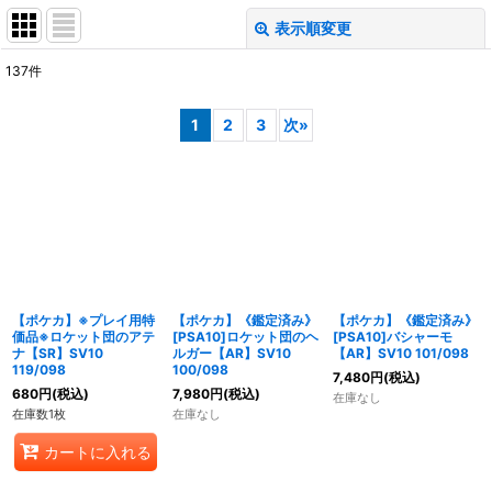
表示順変更
閉じる
137
件
表示数
:
1
2
3
次
»
在庫あり
並び順
:
絞り込む
【ポケカ】※プレイ用特
【ポケカ】《鑑定済み》
【ポケカ】《鑑定済み》
価品※ロケット団のアテ
[PSA10]ロケット団のヘ
[PSA10]バシャーモ
ナ【SR】SV10
ルガー【AR】SV10
【AR】SV10 101/098
119/098
100/098
7,480
円
(税込)
680
円
(税込)
7,980
円
(税込)
在庫なし
在庫数1枚
在庫なし
カートに入れる