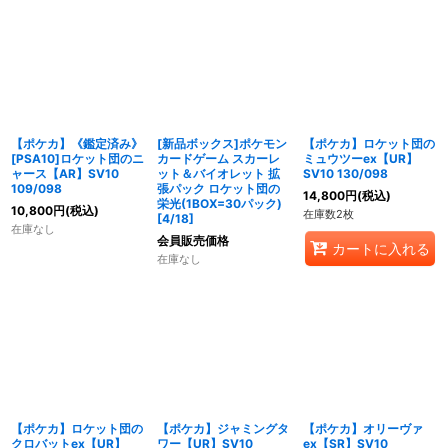
【ポケカ】《鑑定済み》
[新品ボックス]ポケモン
【ポケカ】ロケット団の
[PSA10]ロケット団のニ
カードゲーム スカーレ
ミュウツーex【UR】
ャース【AR】SV10
ット＆バイオレット 拡
SV10 130/098
109/098
張パック ロケット団の
14,800
円
(税込)
栄光(1BOX=30パック)
10,800
円
(税込)
在庫数2枚
[4/18]
在庫なし
会員販売価格
カートに入れる
在庫なし
【ポケカ】ロケット団の
【ポケカ】ジャミングタ
【ポケカ】オリーヴァ
クロバットex【UR】
ワー【UR】SV10
ex【SR】SV10