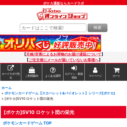
ポケカ通販ならカードラボ
検索
【
天候/災害によるお荷物のお届け遅延について
】
【
ご注文後にメールが届いていないお客様へ
】
カードラボで売
ログイン・新規
ご利用案内
よくある質問
マイページ
カート
る
登録
ホーム
>
ポケモンカードゲーム【スカーレット&バイオレット】シリーズ[ポケカ]
>
[ポケカ]SV10 ロケット団の栄光
[ポケカ]SV10 ロケット団の栄光
ポケモンカードゲーム TOP