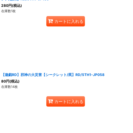
280
円
(税込)
在庫数1枚
カートに入れる
【遊戯RD】邪神の大災害【シークレット/罠】RD/5TH1-JP058
80
円
(税込)
在庫数14枚
カートに入れる