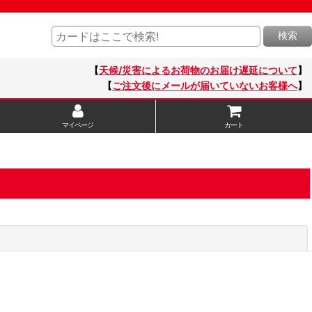
検索
【
天候/災害によるお荷物のお届け遅延について
】
【
ご注文後にメールが届いていないお客様へ
】
マイページ
カート
閉じる