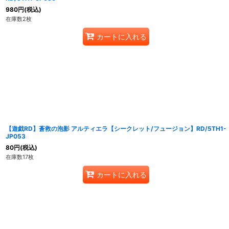
980
円
(税込)
在庫数2枚
カートに入れる
【遊戯RD】蒼救の泡影 アルティエラ【シークレット/フュージョン】RD/5TH1-
JP053
80
円
(税込)
在庫数17枚
カートに入れる