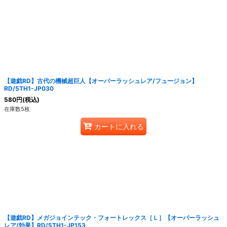
絞り込む
【遊戯RD】古代の機械超巨人【オーバーラッシュレア/フュージョン】
RD/5TH1-JP030
580
円
(税込)
在庫数5枚
カートに入れる
【遊戯RD】メガジョインテック・フォートレックス［Ｌ］【オーバーラッシュ
レア/効果】RD/5TH1-JP153