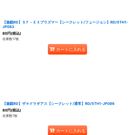
【遊戯RD】ＳＦ－ＥＸプラズマー【シークレット/フュージョン】RD/5TH1-
JP083
80
円
(税込)
在庫数17枚
カートに入れる
【遊戯RD】ザ☆ドラギアス【シークレット/通常】RD/5TH1-JP086
80
円
(税込)
在庫数7枚
カートに入れる