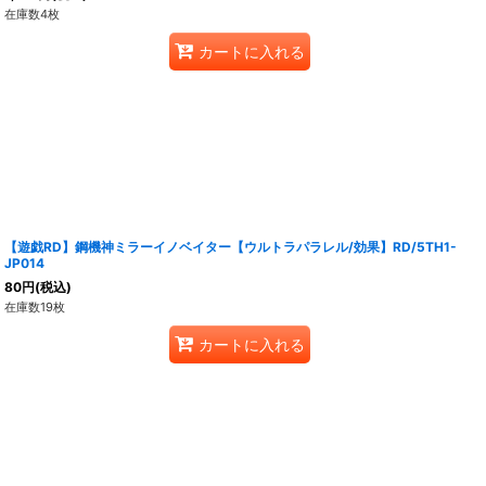
在庫数4枚
カートに入れる
【遊戯RD】鋼機神ミラーイノベイター【ウルトラパラレル/効果】RD/5TH1-
JP014
80
円
(税込)
在庫数19枚
カートに入れる