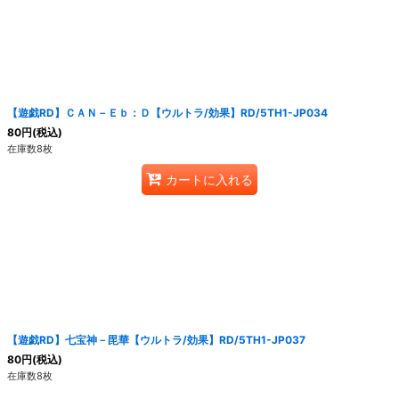
【遊戯RD】ＣＡＮ－Ｅｂ：Ｄ【ウルトラ/効果】RD/5TH1-JP034
80
円
(税込)
在庫数8枚
カートに入れる
【遊戯RD】七宝神－毘華【ウルトラ/効果】RD/5TH1-JP037
80
円
(税込)
在庫数8枚