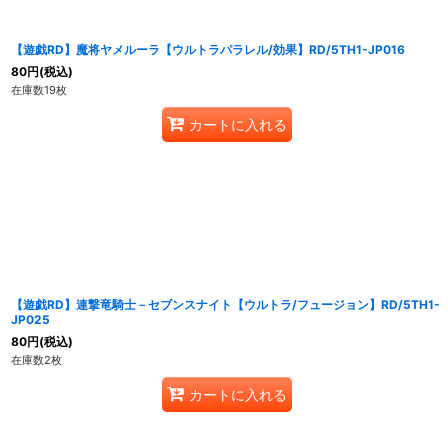
【遊戯RD】魔将ヤメルーラ【ウルトラパラレル/効果】RD/5TH1-JP016
80
円
(税込)
在庫数19枚
カートに入れる
【遊戯RD】連撃竜騎士－セブンスナイト【ウルトラ/フュージョン】RD/5TH1-
JP025
80
円
(税込)
在庫数2枚
カートに入れる