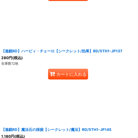
【遊戯RD】ハーピィ・チェーロ【シークレット/効果】RD/5TH1-JP137
280
円
(税込)
在庫数12枚
カートに入れる
【遊戯RD】魔法石の採掘【シークレット/魔法】RD/5TH1-JP145
1,180
円
(税込)