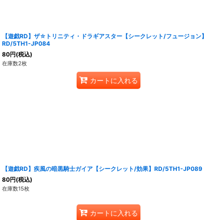
【遊戯RD】ザ☆トリニティ・ドラギアスター【シークレット/フュージョン】
RD/5TH1-JP084
80
円
(税込)
在庫数2枚
カートに入れる
【遊戯RD】疾風の暗黒騎士ガイア【シークレット/効果】RD/5TH1-JP089
80
円
(税込)
在庫数15枚
カートに入れる