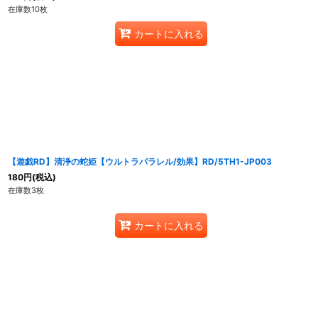
在庫数10枚
カートに入れる
【遊戯RD】清浄の蛇姫【ウルトラパラレル/効果】RD/5TH1-JP003
180
円
(税込)
在庫数3枚
カートに入れる