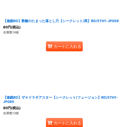
【遊戯RD】酢酸のたまった落とし穴【シークレット/罠】RD/5TH1-JP059
80
円
(税込)
在庫数14枚
カートに入れる
【遊戯RD】ザ☆ドラギアスター【シークレット/フュージョン】RD/5TH1-
JP085
80
円
(税込)
在庫数13枚
カートに入れる