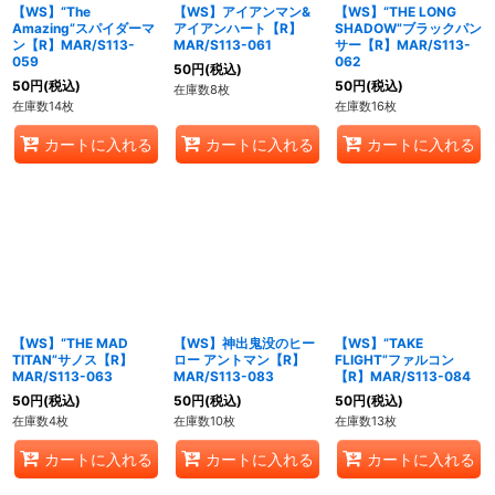
【WS】“The
【WS】アイアンマン&
【WS】“THE LONG
Amazing”スパイダーマ
アイアンハート【R】
SHADOW”ブラックパン
ン【R】MAR/S113-
MAR/S113-061
サー【R】MAR/S113-
059
062
50
円
(税込)
50
円
(税込)
50
円
(税込)
在庫数8枚
在庫数14枚
在庫数16枚
カートに入れる
カートに入れる
カートに入れる
【WS】“THE MAD
【WS】神出鬼没のヒー
【WS】“TAKE
TITAN”サノス【R】
ロー アントマン【R】
FLIGHT”ファルコン
MAR/S113-063
MAR/S113-083
【R】MAR/S113-084
50
円
(税込)
50
円
(税込)
50
円
(税込)
在庫数4枚
在庫数10枚
在庫数13枚
カートに入れる
カートに入れる
カートに入れる