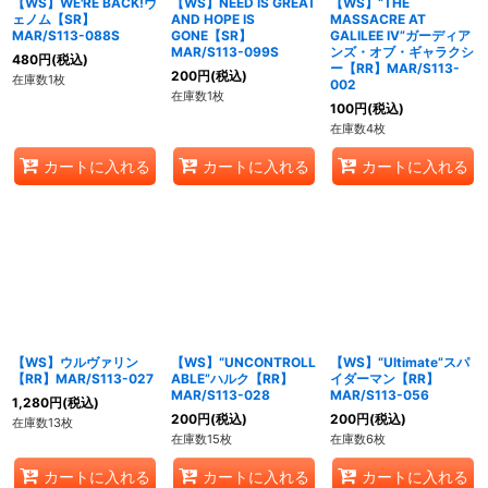
【WS】WE'RE BACK!ヴ
【WS】NEED IS GREAT
【WS】“THE
ェノム【SR】
AND HOPE IS
MASSACRE AT
MAR/S113-088S
GONE【SR】
GALILEE IV”ガーディア
MAR/S113-099S
ンズ・オブ・ギャラクシ
480
円
(税込)
ー【RR】MAR/S113-
200
円
(税込)
在庫数1枚
002
在庫数1枚
100
円
(税込)
在庫数4枚
カートに入れる
カートに入れる
カートに入れる
【WS】ウルヴァリン
【WS】“UNCONTROLL
【WS】“Ultimate”スパ
【RR】MAR/S113-027
ABLE”ハルク【RR】
イダーマン【RR】
MAR/S113-028
MAR/S113-056
1,280
円
(税込)
200
円
(税込)
200
円
(税込)
在庫数13枚
在庫数15枚
在庫数6枚
カートに入れる
カートに入れる
カートに入れる