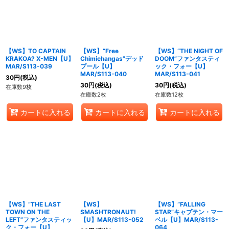
【WS】TO CAPTAIN
【WS】“Free
【WS】“THE NIGHT OF
KRAKOA? X-MEN【U】
Chimichangas”デッド
DOOM”ファンタスティ
MAR/S113-039
プール【U】
ック・フォー【U】
MAR/S113-040
MAR/S113-041
30
円
(税込)
30
円
(税込)
30
円
(税込)
在庫数9枚
在庫数2枚
在庫数12枚
カートに入れる
カートに入れる
カートに入れる
【WS】“THE LAST
【WS】
【WS】“FALLING
TOWN ON THE
SMASHTRONAUT!
STAR”キャプテン・マー
LEFT”ファンタスティッ
【U】MAR/S113-052
ベル【U】MAR/S113-
ク・フォー【U】
064