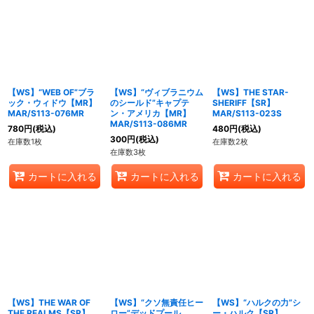
【WS】“WEB OF”ブラ
【WS】“ヴィブラニウム
【WS】THE STAR-
ック・ウィドウ【MR】
のシールド”キャプテ
SHERIFF【SR】
MAR/S113-076MR
ン・アメリカ【MR】
MAR/S113-023S
MAR/S113-086MR
780
円
(税込)
480
円
(税込)
300
円
(税込)
在庫数1枚
在庫数2枚
在庫数3枚
カートに入れる
カートに入れる
カートに入れる
【WS】THE WAR OF
【WS】“クソ無責任ヒー
【WS】“ハルクの力”シ
THE REALMS【SR】
ロー”デッドプール
ー・ハルク【SR】