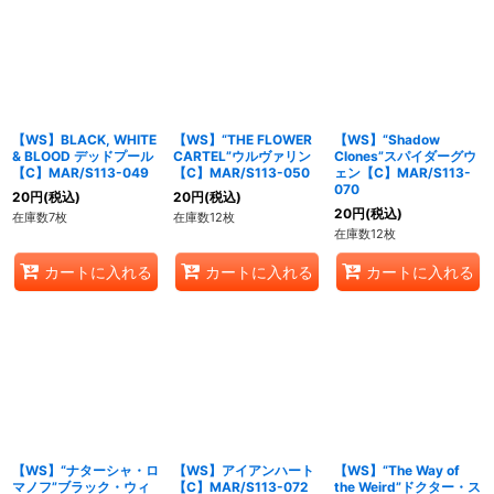
【WS】BLACK, WHITE
【WS】“THE FLOWER
【WS】“Shadow
& BLOOD デッドプール
CARTEL”ウルヴァリン
Clones”スパイダーグウ
【C】MAR/S113-049
【C】MAR/S113-050
ェン【C】MAR/S113-
070
20
円
(税込)
20
円
(税込)
20
円
(税込)
在庫数7枚
在庫数12枚
在庫数12枚
カートに入れる
カートに入れる
カートに入れる
【WS】“ナターシャ・ロ
【WS】アイアンハート
【WS】“The Way of
マノフ”ブラック・ウィ
【C】MAR/S113-072
the Weird”ドクター・ス