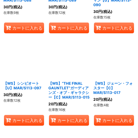
MAR/S113-088
MAR/S113-089
マン【U】MAR/S113-
090
30
円
(税込)
30
円
(税込)
30
円
(税込)
在庫数9枚
在庫数12枚
在庫数15枚
カートに入れる
カートに入れる
カートに入れる
【WS】シンビオート
【WS】“THE FINAL
【WS】ジェーン・フォ
【U】MAR/S113-097
GAUNTLET”ガーディア
スター【C】
ンズ・オブ・ギャラクシ
MAR/S113-017
30
円
(税込)
ー【C】MAR/S113-015
20
円
(税込)
在庫数12枚
20
円
(税込)
在庫数4枚
在庫数16枚
カートに入れる
カートに入れる
カートに入れる