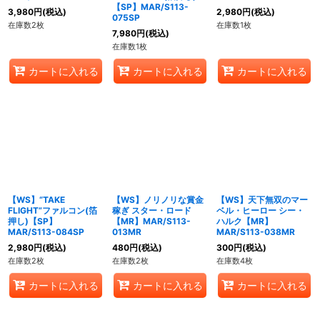
【SP】MAR/S113-
3,980
円
(税込)
2,980
円
(税込)
075SP
在庫数2枚
在庫数1枚
7,980
円
(税込)
在庫数1枚
カートに入れる
カートに入れる
カートに入れる
【WS】“TAKE
【WS】ノリノリな賞金
【WS】天下無双のマー
FLIGHT”ファルコン(箔
稼ぎ スター・ロード
ベル・ヒーロー シー・
押し)【SP】
【MR】MAR/S113-
ハルク【MR】
MAR/S113-084SP
013MR
MAR/S113-038MR
2,980
円
(税込)
480
円
(税込)
300
円
(税込)
在庫数2枚
在庫数2枚
在庫数4枚
カートに入れる
カートに入れる
カートに入れる