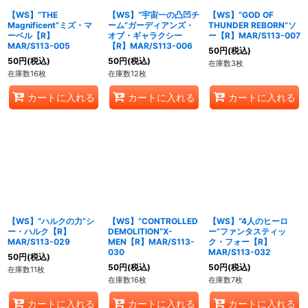
【WS】“THE
【WS】“宇宙一の凸凹チ
【WS】“GOD OF
Magnificent”ミズ・マ
ーム”ガーディアンズ・
THUNDER REBORN”ソ
ーベル【R】
オブ・ギャラクシー
ー【R】MAR/S113-007
MAR/S113-005
【R】MAR/S113-006
50
円
(税込)
50
円
(税込)
50
円
(税込)
在庫数3枚
在庫数16枚
在庫数12枚
カートに入れる
カートに入れる
カートに入れる
【WS】“ハルクの力”シ
【WS】“CONTROLLED
【WS】“4人のヒーロ
ー・ハルク【R】
DEMOLITION”X-
ー”ファンタスティッ
MAR/S113-029
MEN【R】MAR/S113-
ク・フォー【R】
030
MAR/S113-032
50
円
(税込)
50
円
(税込)
50
円
(税込)
在庫数11枚
在庫数16枚
在庫数7枚
カートに入れる
カートに入れる
カートに入れる