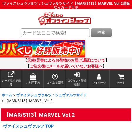
ヴァイスシュヴァルツ：シュヴァルツサイド【MAR/S113】MARVEL Vol.2通販
ならカードラボ
検索
【
天候/災害によるお荷物のお届け遅延について
】
【
ご注文後にメールが届いていないお客様へ
】
カードラボで売
ログイン・新規
ご利用案内
よくある質問
マイページ
カート
る
登録
ホーム
>
ヴァイスシュヴァルツ：シュヴァルツサイド
>
【MAR/S113】MARVEL Vol.2
【MAR/S113】MARVEL Vol.2
ヴァイスシュヴァルツ TOP