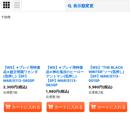
表示順変更
閉じる
119
件
表示数
:
在庫あり
並び順
:
絞り込む
【WS】※プレイ用特価
【WS】※プレイ用特価
【WS】“THE BLACK
品※超文明国ワカンダ
品※神出鬼没のヒーロー
WINTER”ソー(箔押し)
(箔押し)【SP】
アントマン(箔押し)
【SP】MAR/S113-
MAR/S113-080SP
【SP】MAR/S113-
001SP
083SP
2,300
円
(税込)
5,980
円
(税込)
1,980
円
(税込)
在庫数1枚
在庫数2枚
在庫数1枚
カートに入れる
カートに入れる
カートに入れる