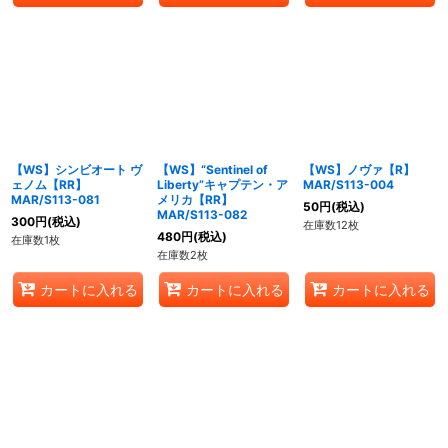
【WS】シンビオート ヴ
【WS】“Sentinel of
【WS】ノヴァ【R】
ェノム【RR】
Liberty”キャプテン・ア
MAR/S113-004
MAR/S113-081
メリカ【RR】
50
円
(税込)
MAR/S113-082
300
円
(税込)
在庫数12枚
480
円
(税込)
在庫数1枚
在庫数2枚
カートに入れる
カートに入れる
カートに入れる