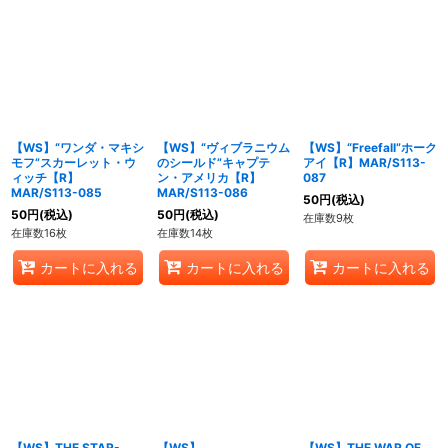
【WS】“ワンダ・マキシ
【WS】“ヴィブラニウム
【WS】“Freefall”ホーク
モフ”スカーレット・ウ
のシールド”キャプテ
アイ【R】MAR/S113-
ィッチ【R】
ン・アメリカ【R】
087
MAR/S113-085
MAR/S113-086
50
円
(税込)
50
円
(税込)
50
円
(税込)
在庫数9枚
在庫数16枚
在庫数14枚
カートに入れる
カートに入れる
カートに入れる
【WS】THE STAR-
【WS】
【WS】THE WAR OF