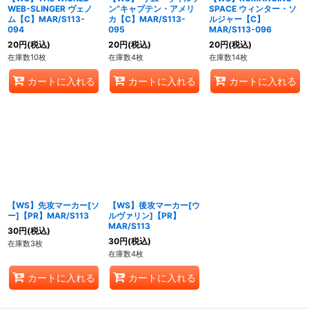
WEB-SLINGER ヴェノ
ン”キャプテン・アメリ
SPACE ウィンター・ソ
ム【C】MAR/S113-
カ【C】MAR/S113-
ルジャー【C】
094
095
MAR/S113-096
20
円
(税込)
20
円
(税込)
20
円
(税込)
在庫数10枚
在庫数4枚
在庫数14枚
カートに入れる
カートに入れる
カートに入れる
【WS】先攻マーカー[ソ
【WS】後攻マーカー[ウ
ー]【PR】MAR/S113
ルヴァリン]【PR】
MAR/S113
30
円
(税込)
30
円
(税込)
在庫数3枚
在庫数4枚
カートに入れる
カートに入れる