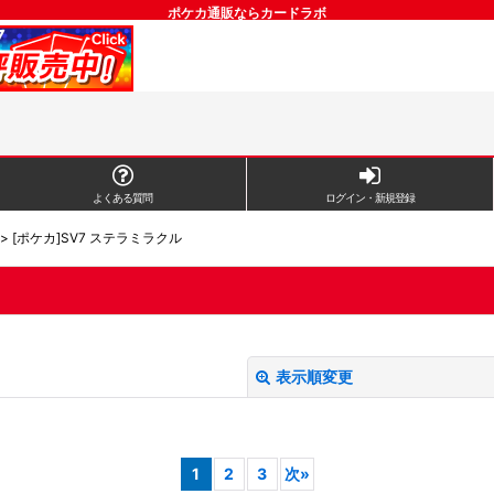
ポケカ通販ならカードラボ
よくある質問
ログイン・新規登録
>
[ポケカ]SV7 ステラミラクル
表示順変更
1
2
3
次
»