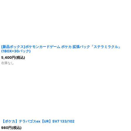
[新品ボックス]ポケモンカードゲーム ポケカ 拡張パック「ステラミラクル」
(1BOX=30パック)
5,400
円
(税込)
在庫なし
【ポケカ】テラパゴスex【UR】SV7 133/102
980
円
(税込)