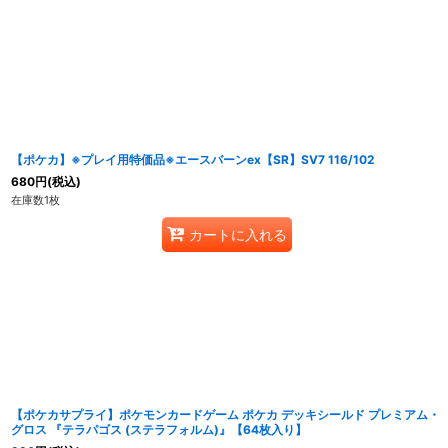
並び順
:
【ポケカ】※プレイ用特価品※エースバーンex【SR】SV7 116/102
680
円
(税込)
在庫数1枚
カートに入れる
【ポケカサプライ】ポケモンカードゲーム ポケカ デッキシールド プレミアム・
グロス 『テラパゴス (ステラフォルム)』【64枚入り】