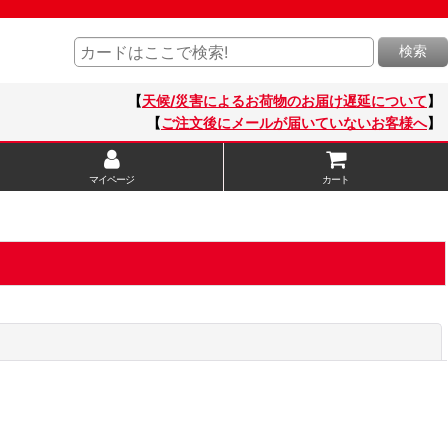
検索
【
天候/災害によるお荷物のお届け遅延について
】
【
ご注文後にメールが届いていないお客様へ
】
マイページ
カート
閉じる