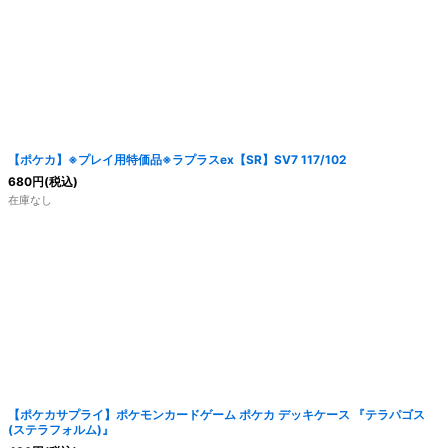
絞り込む
【ポケカ】※プレイ用特価品※ラプラスex【SR】SV7 117/102
680
円
(税込)
在庫なし
【ポケカサプライ】ポケモンカードゲーム ポケカ デッキケース 『テラパゴス
(ステラフォルム)』