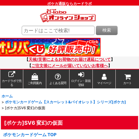
ポケカ通販ならカードラボ
検索
【
天候/災害によるお荷物のお届け遅延について
】
【
ご注文後にメールが届いていないお客様へ
】
カードラボで売
ログイン・新規
ご利用案内
よくある質問
マイページ
カート
る
登録
ホーム
>
ポケモンカードゲーム【スカーレット&バイオレット】シリーズ[ポケカ]
>
[ポケカ]SV6 変幻の仮面
[ポケカ]SV6 変幻の仮面
ポケモンカードゲーム TOP