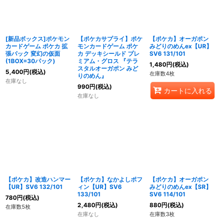
[新品ボックス]ポケモン
【ポケカサプライ】ポケ
【ポケカ】オーガポン
カードゲーム ポケカ 拡
モンカードゲーム ポケ
みどりのめんex【UR】
張パック 変幻の仮面
カ デッキシールド プレ
SV6 131/101
(1BOX=30パック)
ミアム・グロス 『テラ
1,480
円
(税込)
スタルオーガポン みど
5,400
円
(税込)
在庫数4枚
りのめん』
在庫なし
990
円
(税込)
カートに入れる
在庫なし
【ポケカ】改造ハンマー
【ポケカ】なかよしポフ
【ポケカ】オーガポン
【UR】SV6 132/101
ィン【UR】SV6
みどりのめんex【SR】
133/101
SV6 114/101
780
円
(税込)
2,480
円
(税込)
880
円
(税込)
在庫数5枚
在庫なし
在庫数3枚