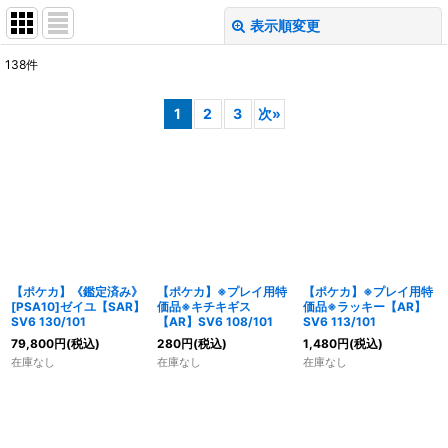
表示順変更
閉じる
138
件
表示数
:
1
2
3
次
»
在庫あり
並び順
:
絞り込む
【ポケカ】《鑑定済み》
【ポケカ】※プレイ用特
【ポケカ】※プレイ用特
[PSA10]ゼイユ【SAR】
価品※キチキギス
価品※ラッキー【AR】
SV6 130/101
【AR】SV6 108/101
SV6 113/101
79,800
円
(税込)
280
円
(税込)
1,480
円
(税込)
在庫なし
在庫なし
在庫なし