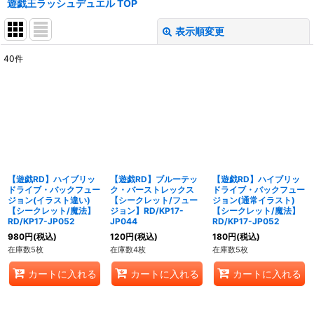
遊戯王ラッシュデュエル TOP
表示順変更
閉じる
40
件
表示数
:
在庫あり
並び順
:
絞り込む
【遊戯RD】ハイブリッ
【遊戯RD】ブルーテッ
【遊戯RD】ハイブリッ
ドライブ・バックフュー
ク・バーストレックス
ドライブ・バックフュー
ジョン(イラスト違い)
【シークレット/フュー
ジョン(通常イラスト)
【シークレット/魔法】
ジョン】RD/KP17-
【シークレット/魔法】
RD/KP17-JP052
JP044
RD/KP17-JP052
980
円
(税込)
120
円
(税込)
180
円
(税込)
在庫数5枚
在庫数4枚
在庫数5枚
カートに入れる
カートに入れる
カートに入れる