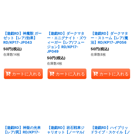
【遊戯RD】神魔獣 ガー
【遊戯RD】ダークマタ
【遊戯RD】ダークマタ
ゼット【レア/効果】
ー・エニグナイト・ズウ
ー・ストーム【レア/魔
RD/KP17-JP043
ィーガー【レア/フュー
法】RD/KP17-JP056
ジョン】RD/KP17-
50
円
(税込)
50
円
(税込)
JP049
在庫数14枚
在庫数8枚
50
円
(税込)
在庫数4枚
カートに入れる
カートに入れる
カートに入れる
【遊戯RD】神疑の光来
【遊戯RD】岩石戦車ジ
【遊戯RD】ハイブリッ
【レア/罠】RD/KP17-
ャリオット【ノーマル/
ドライブ・スケイル【ノ