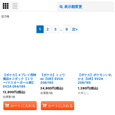
表示順変更
閉じる
517
件
表示数
:
1
2
3
...
9
次
»
在庫あり
並び順
:
絞り込む
【ポケカ】※プレイ用特
【ポケカ】ミュウ
【ポケカ】ポケモンいれ
価品※コダック【ミラ
ex【UR】SV2A
かえ【UR】SV2A
ー/マスターボール柄】
208/165
209/165
SV2A 054/165
24,800
円
(税込)
1,280
円
(税込)
12,800
円
(税込)
在庫数1枚
在庫なし
在庫数1枚
カートに入れる
カートに入れる