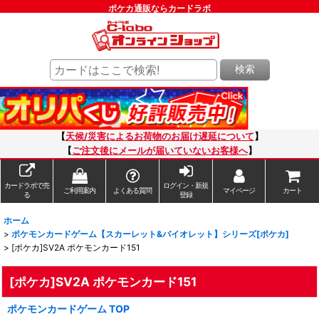
ポケカ通販ならカードラボ
検索
【
天候/災害によるお荷物のお届け遅延について
】
【
ご注文後にメールが届いていないお客様へ
】
カードラボで売
ログイン・新規
ご利用案内
よくある質問
マイページ
カート
る
登録
ホーム
>
ポケモンカードゲーム【スカーレット&バイオレット】シリーズ[ポケカ]
>
[ポケカ]SV2A ポケモンカード151
[ポケカ]SV2A ポケモンカード151
ポケモンカードゲーム TOP