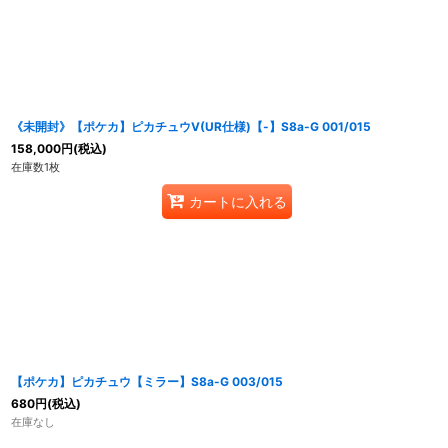
在庫あり
並び順
:
《未開封》【ポケカ】ピカチュウV(UR仕様)【-】S8a-G 001/015
158,000
円
(税込)
在庫数1枚
カートに入れる
【ポケカ】ピカチュウ【ミラー】S8a-G 003/015
680
円
(税込)
在庫なし