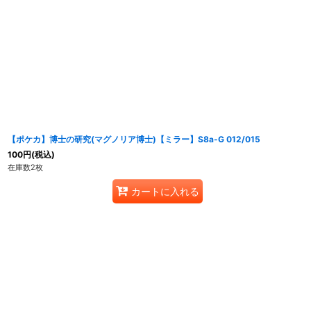
【ポケカ】博士の研究(マグノリア博士)【ミラー】S8a-G 012/015
100
円
(税込)
在庫数2枚
カートに入れる