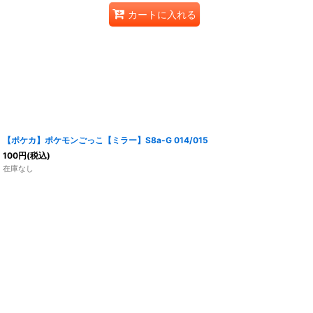
カートに入れる
【ポケカ】ポケモンごっこ【ミラー】S8a-G 014/015
100
円
(税込)
在庫なし