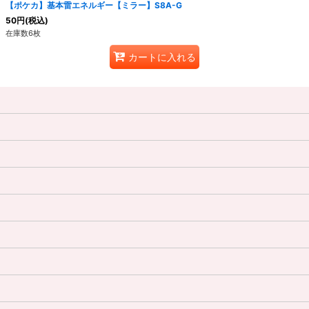
【ポケカ】基本雷エネルギー【ミラー】S8A-G
50
円
(税込)
在庫数6枚
カートに入れる