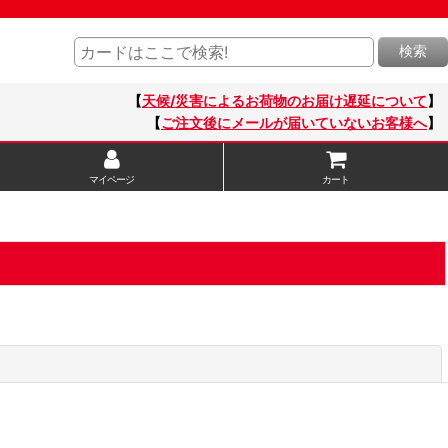
検索
【
天候/災害によるお荷物のお届け遅延について
】
【
ご注文後にメールが届いていないお客様へ
】
マイページ
カート
閉じる