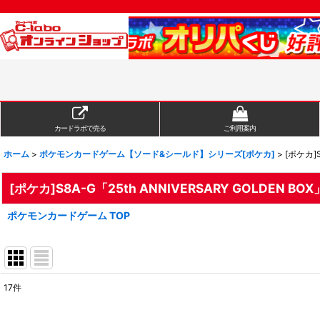
カードラボで売る
ご利用案内
ホーム
>
ポケモンカードゲーム【ソード&シールド】シリーズ[ポケカ]
>
[ポケカ]S
[ポケカ]S8A-G「25th ANNIVERSARY GOLDEN BOX
ポケモンカードゲーム TOP
17
件
表示数
: