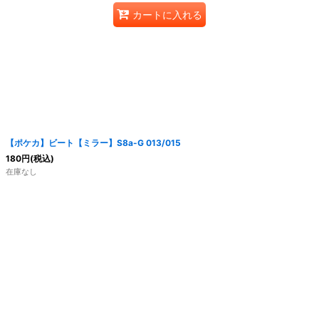
カートに入れる
【ポケカ】ビート【ミラー】S8a-G 013/015
180
円
(税込)
在庫なし