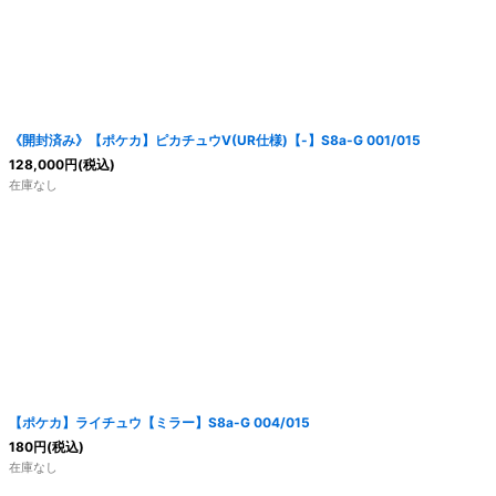
絞り込む
《開封済み》【ポケカ】ピカチュウV(UR仕様)【-】S8a-G 001/015
128,000
円
(税込)
在庫なし
【ポケカ】ライチュウ【ミラー】S8a-G 004/015
180
円
(税込)
在庫なし