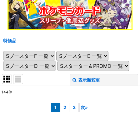
特価品
表示順変更
閉じる
144
件
表示数
:
1
2
3
次
»
在庫あり
並び順
: