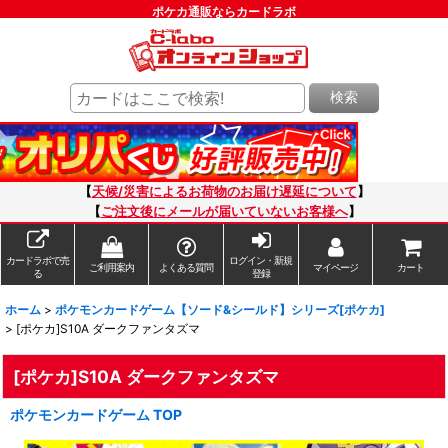
ポケカ通販ならカードラボ
検索
【
天候/災害によるお荷物のお届け遅延について
】
【
ご注文後にメールが届いていないお客様へ
】
カードラボで売
ログイン・新規
ご利用案内
よくある質問
マイページ
カート
る
登録
ホーム
>
ポケモンカードゲーム【ソード&シールド】シリーズ[ポケカ]
>
[ポケカ]S10A ダークファンタズマ
[ポケカ]S10A ダークファンタズマ
ポケモンカードゲーム TOP