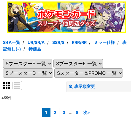
S4A一覧
/
UR/SR/A
/
SSR/S
/
RRR/RR
/
ミラー仕様
/
表
記無し(-)
/
特価品
表示順変更
閉じる
455
件
表示数
:
1
2
3
...
8
次
»
在庫あり
並び順
: