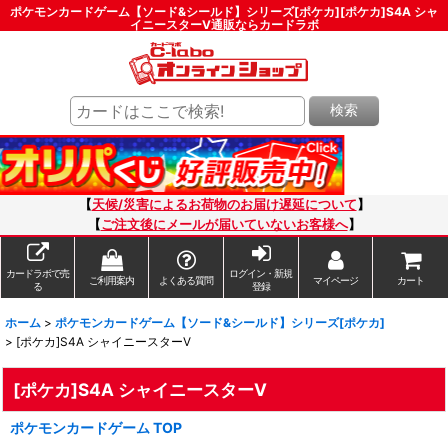
ポケモンカードゲーム【ソード&シールド】シリーズ[ポケカ][ポケカ]S4A シャ
イニースターV通販ならカードラボ
検索
【
天候/災害によるお荷物のお届け遅延について
】
【
ご注文後にメールが届いていないお客様へ
】
カードラボで売
ログイン・新規
ご利用案内
よくある質問
マイページ
カート
る
登録
ホーム
>
ポケモンカードゲーム【ソード&シールド】シリーズ[ポケカ]
>
[ポケカ]S4A シャイニースターV
[ポケカ]S4A シャイニースターV
ポケモンカードゲーム TOP