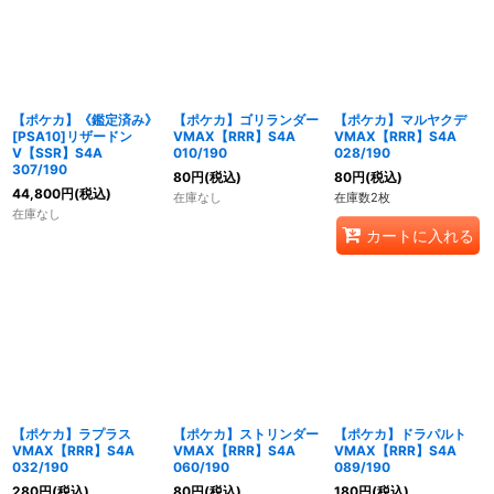
絞り込む
【ポケカ】《鑑定済み》
【ポケカ】ゴリランダー
【ポケカ】マルヤクデ
[PSA10]リザードン
VMAX【RRR】S4A
VMAX【RRR】S4A
V【SSR】S4A
010/190
028/190
307/190
80
円
(税込)
80
円
(税込)
44,800
円
(税込)
在庫なし
在庫数2枚
在庫なし
カートに入れる
【ポケカ】ラプラス
【ポケカ】ストリンダー
【ポケカ】ドラパルト
VMAX【RRR】S4A
VMAX【RRR】S4A
VMAX【RRR】S4A
032/190
060/190
089/190
280
円
(税込)
80
円
(税込)
180
円
(税込)