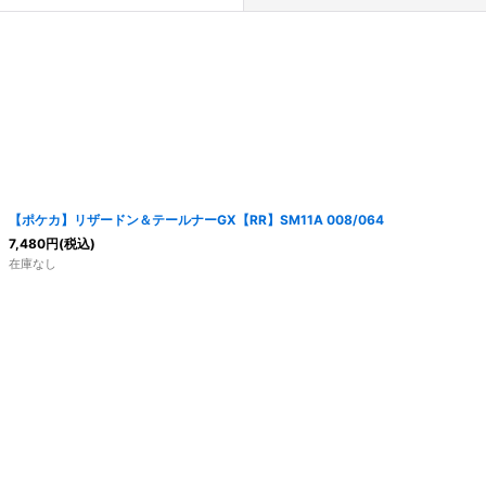
絞り込む
【ポケカ】リザードン＆テールナーGX【RR】SM11A 008/064
7,480
円
(税込)
在庫なし