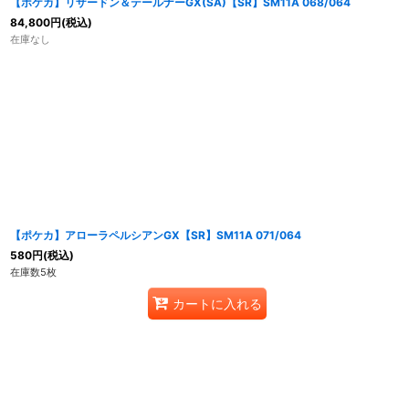
【ポケカ】リザードン＆テールナーGX(SA)【SR】SM11A 068/064
84,800
円
(税込)
在庫なし
【ポケカ】アローラペルシアンGX【SR】SM11A 071/064
580
円
(税込)
在庫数5枚
カートに入れる