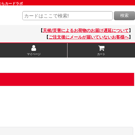
ならカードラボ
検索
【
天候/災害によるお荷物のお届け遅延について
】
【
ご注文後にメールが届いていないお客様へ
】
マイページ
カート
閉じる