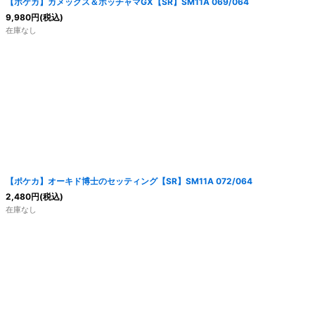
【ポケカ】カメックス＆ポッチャマGX【SR】SM11A 069/064
9,980
円
(税込)
在庫なし
【ポケカ】オーキド博士のセッティング【SR】SM11A 072/064
2,480
円
(税込)
在庫なし