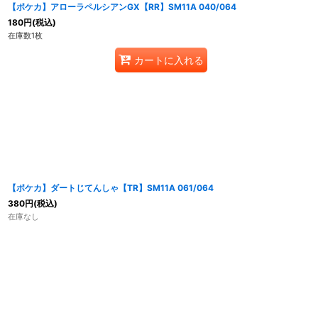
【ポケカ】アローラペルシアンGX【RR】SM11A 040/064
180
円
(税込)
在庫数1枚
カートに入れる
【ポケカ】ダートじてんしゃ【TR】SM11A 061/064
380
円
(税込)
在庫なし