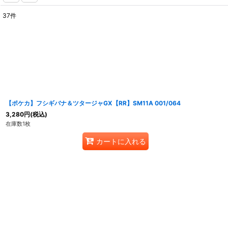
37
件
表示数
:
在庫あり
並び順
:
【ポケカ】フシギバナ＆ツタージャGX【RR】SM11A 001/064
3,280
円
(税込)
在庫数1枚
カートに入れる