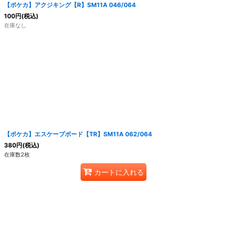
【ポケカ】アクジキング【R】SM11A 046/064
100
円
(税込)
在庫なし
【ポケカ】エスケープボード【TR】SM11A 062/064
380
円
(税込)
在庫数2枚
カートに入れる