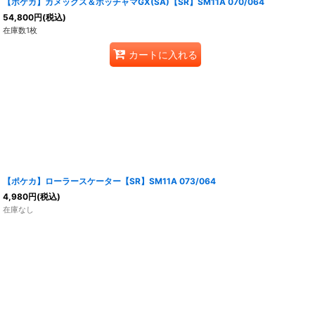
【ポケカ】カメックス＆ポッチャマGX(SA)【SR】SM11A 070/064
54,800
円
(税込)
在庫数1枚
カートに入れる
【ポケカ】ローラースケーター【SR】SM11A 073/064
4,980
円
(税込)
在庫なし