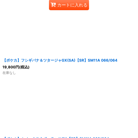
カートに入れる
【ポケカ】フシギバナ＆ツタージャGX(SA)【SR】SM11A 066/064
19,800
円
(税込)
在庫なし