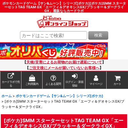
ポケモンカードゲーム【サン&ムーン】シリーズ[ポケカ][ポケカ]SMM スタータ
ーセットTAG TEAM GX「エーフィ＆デオキシスGX/ブラッキー＆ダークライ
GX」通販ならカードラボ
検索
【
天候/災害によるお荷物のお届け遅延について
】
【
ご注文後にメールが届いていないお客様へ
】
カードラボで売
ログイン・新規
ご利用案内
よくある質問
マイページ
カート
る
登録
ホーム
>
ポケモンカードゲーム【サン&ムーン】シリーズ[ポケカ]
>
[ポケカ]SMM スターターセットTAG TEAM GX「エーフィ＆デオキシスGX/ブ
ラッキー＆ダークライGX」
[ポケカ]SMM スターターセットTAG TEAM GX「エー
フィ＆デオキシスGX/ブラッキー＆ダークライGX」