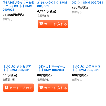
[PSA10]ブラッキー＆ダ
オキシスGX【-】SMM
GX【-】SMM 002/031
ークライGX【-】SMM
001/031
480
円
(税込)
010/031
4,780
円
(税込)
在庫なし
35,800
円
(税込)
在庫数6枚
在庫なし
カートに入れる
【ポケカ】クレセリア
【ポケカ】マーイーカ
【ポケカ】カラマネロ
【-】SMM 003/031
【-】SMM 004/031
【-】SMM 005/031
50
円
(税込)
80
円
(税込)
100
円
(税込)
在庫数11枚
在庫数1枚
在庫なし
カートに入れる
カートに入れる