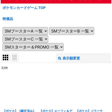
ポケモンカードゲーム TOP
特価品
表示順変更
閉じる
32
件
表示数
:
在庫あり
並び順
:
絞り込む
【ポケカ】《鑑定済み》
【ポケカ】エーフィ＆デ
【ポケカ】ジラーチ