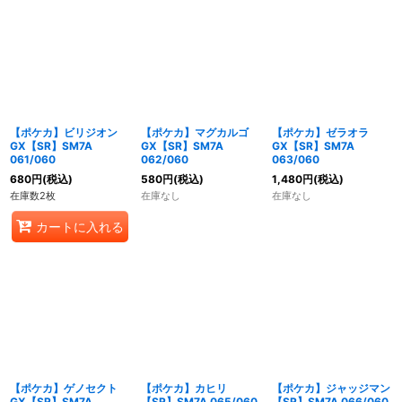
【ポケカ】ビリジオン
【ポケカ】マグカルゴ
【ポケカ】ゼラオラ
GX【SR】SM7A
GX【SR】SM7A
GX【SR】SM7A
061/060
062/060
063/060
680
円
(税込)
580
円
(税込)
1,480
円
(税込)
在庫数2枚
在庫なし
在庫なし
カートに入れる
【ポケカ】ゲノセクト
【ポケカ】カヒリ
【ポケカ】ジャッジマン
GX【SR】SM7A
【SR】SM7A 065/060
【SR】SM7A 066/060