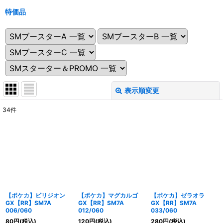
特価品
表示順変更
閉じる
34
件
表示数
:
在庫あり
並び順
:
絞り込む
【ポケカ】ビリジオン
【ポケカ】マグカルゴ
【ポケカ】ゼラオラ
GX【RR】SM7A
GX【RR】SM7A
GX【RR】SM7A
006/060
012/060
033/060
80
円
(税込)
120
円
(税込)
280
円
(税込)