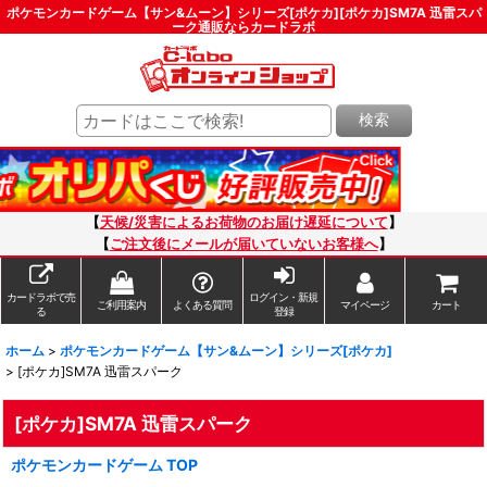
ポケモンカードゲーム【サン&ムーン】シリーズ[ポケカ][ポケカ]SM7A 迅雷スパ
ーク通販ならカードラボ
検索
【
天候/災害によるお荷物のお届け遅延について
】
【
ご注文後にメールが届いていないお客様へ
】
カードラボで売
ログイン・新規
ご利用案内
よくある質問
マイページ
カート
る
登録
ホーム
>
ポケモンカードゲーム【サン&ムーン】シリーズ[ポケカ]
>
[ポケカ]SM7A 迅雷スパーク
[ポケカ]SM7A 迅雷スパーク
ポケモンカードゲーム TOP