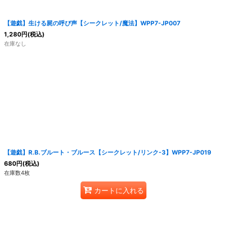
【遊戯】生ける屍の呼び声【シークレット/魔法】WPP7-JP007
1,280
円
(税込)
在庫なし
【遊戯】R.B.ブルート・ブルース【シークレット/リンク-3】WPP7-JP019
680
円
(税込)
在庫数4枚
カートに入れる