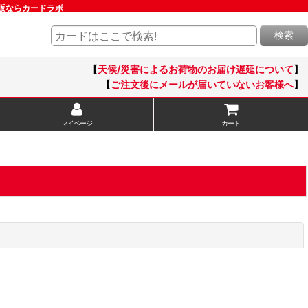
ド通販ならカードラボ
検索
【
天候/災害によるお荷物のお届け遅延について
】
【
ご注文後にメールが届いていないお客様へ
】
マイページ
カート
閉じる