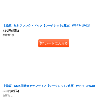
【遊戯】R.B.ファンク・ドック【シークレット/魔法】WPP7-JP021
480
円
(税込)
在庫数1枚
カートに入れる
【遊戯】GMX同絆者セランディア【シークレット/効果】WPP7-JP030
880
円
(税込)
在庫なし