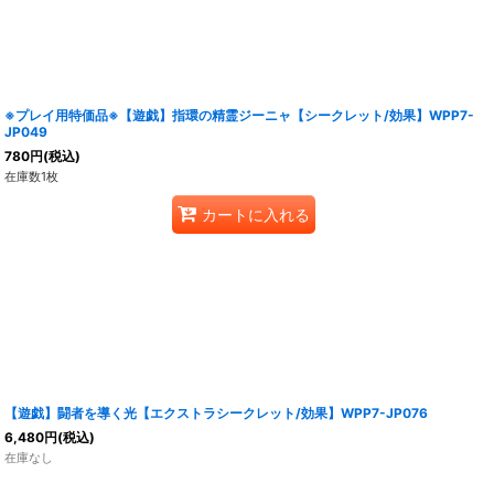
※プレイ用特価品※【遊戯】指環の精霊ジーニャ【シークレット/効果】WPP7-
JP049
780
円
(税込)
在庫数1枚
カートに入れる
【遊戯】闘者を導く光【エクストラシークレット/効果】WPP7-JP076
6,480
円
(税込)
在庫なし