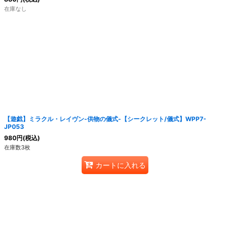
在庫なし
【遊戯】ミラクル・レイヴン-供物の儀式-【シークレット/儀式】WPP7-
JP053
980
円
(税込)
在庫数3枚
カートに入れる