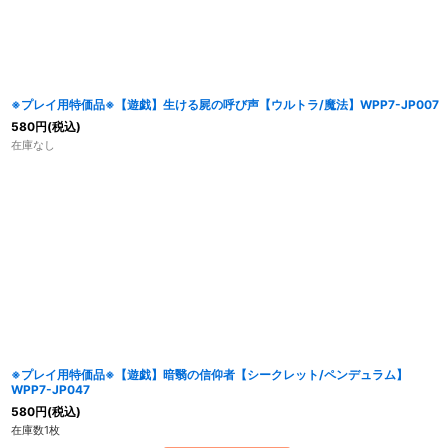
並び順
:
※プレイ用特価品※【遊戯】生ける屍の呼び声【ウルトラ/魔法】WPP7-JP007
580
円
(税込)
在庫なし
※プレイ用特価品※【遊戯】暗翳の信仰者【シークレット/ペンデュラム】
WPP7-JP047
580
円
(税込)
在庫数1枚