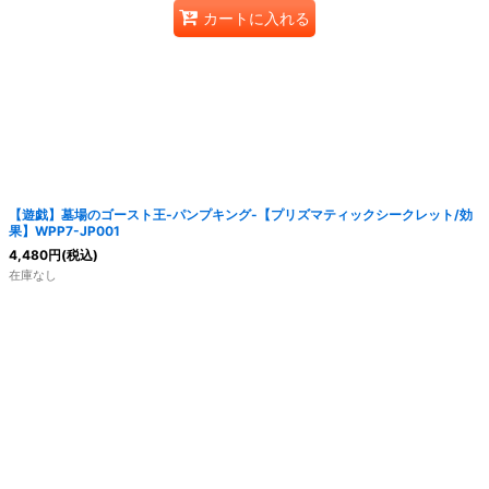
カートに入れる
【遊戯】墓場のゴースト王-パンプキング-【プリズマティックシークレット/効
果】WPP7-JP001
4,480
円
(税込)
在庫なし