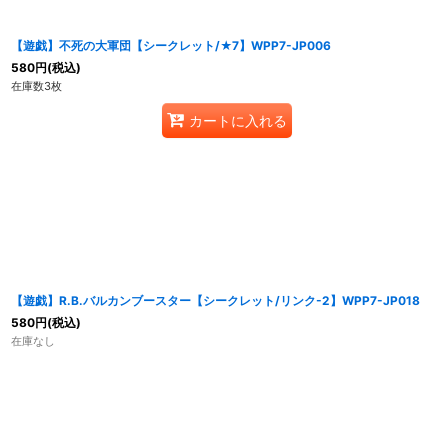
【遊戯】不死の大軍団【シークレット/★7】WPP7-JP006
580
円
(税込)
在庫数3枚
カートに入れる
【遊戯】R.B.バルカンブースター【シークレット/リンク-2】WPP7-JP018
580
円
(税込)
在庫なし