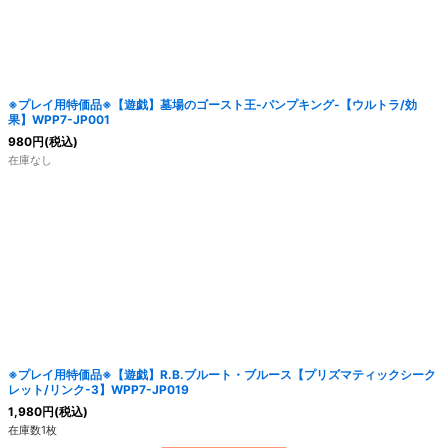
絞り込む
※プレイ用特価品※【遊戯】墓場のゴースト王-パンプキング-【ウルトラ/効
果】WPP7-JP001
980
円
(税込)
在庫なし
※プレイ用特価品※【遊戯】R.B.ブルート・ブルース【プリズマティックシーク
レット/リンク-3】WPP7-JP019
1,980
円
(税込)
在庫数1枚