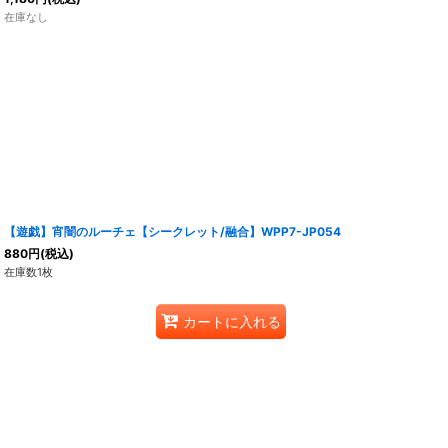
在庫なし
【遊戯】宵闇のルーチェ【シークレット/融合】WPP7-JP054
880
円
(税込)
在庫数1枚
カートに入れる