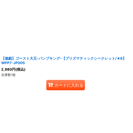
【遊戯】ゴースト大王-パンプキング-【プリズマティックシークレット/★6】
WPP7-JP005
2,980
円
(税込)
在庫数1枚
カートに入れる