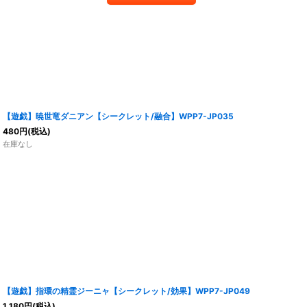
【遊戯】暁世竜ダニアン【シークレット/融合】WPP7-JP035
480
円
(税込)
在庫なし
【遊戯】指環の精霊ジーニャ【シークレット/効果】WPP7-JP049
1,180
円
(税込)