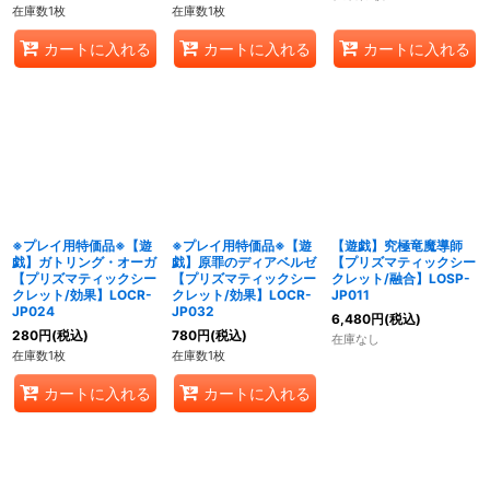
在庫数1枚
在庫数1枚
カートに入れる
カートに入れる
カートに入れる
※プレイ用特価品※【遊
※プレイ用特価品※【遊
【遊戯】究極竜魔導師
戯】ガトリング・オーガ
戯】原罪のディアベルゼ
【プリズマティックシー
【プリズマティックシー
【プリズマティックシー
クレット/融合】LOSP-
クレット/効果】LOCR-
クレット/効果】LOCR-
JP011
JP024
JP032
6,480
円
(税込)
280
円
(税込)
780
円
(税込)
在庫なし
在庫数1枚
在庫数1枚
カートに入れる
カートに入れる