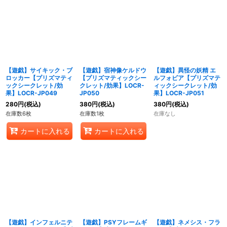
【遊戯】サイキック・ブ
【遊戯】宿神像ケルドウ
【遊戯】異怪の妖精 エ
ロッカー【プリズマティ
【プリズマティックシー
ルフォビア【プリズマテ
ックシークレット/効
クレット/効果】LOCR-
ィックシークレット/効
果】LOCR-JP049
JP050
果】LOCR-JP051
280
円
(税込)
380
円
(税込)
380
円
(税込)
在庫数6枚
在庫数1枚
在庫なし
カートに入れる
カートに入れる
【遊戯】インフェルニテ
【遊戯】PSYフレームギ
【遊戯】ネメシス・フラ