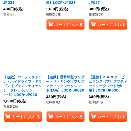
JP025
果】LOCR-JP026
JP027
480
円
(税込)
1,180
円
(税込)
380
円
(税込)
在庫なし
在庫数6枚
在庫数5枚
カートに入れる
カートに入れる
【遊戯】パーフェクトロ
【遊戯】雷撃壊獣サンダ
【遊戯】R-ACEタービ
ン・ハイドライブ・ドラ
ー・ザ・キング【プリズ
ュランス【プリズマティ
ゴン【プリズマティック
マティックシークレッ
ックシークレット/効
シークレット/リン
ト/効果】LOCR-JP029
果】LOCR-JP030
ク-5】LOCR-JP028
380
円
(税込)
380
円
(税込)
1,880
円
(税込)
在庫数1枚
在庫数5枚
在庫数2枚
カートに入れる
カートに入れる
カートに入れる