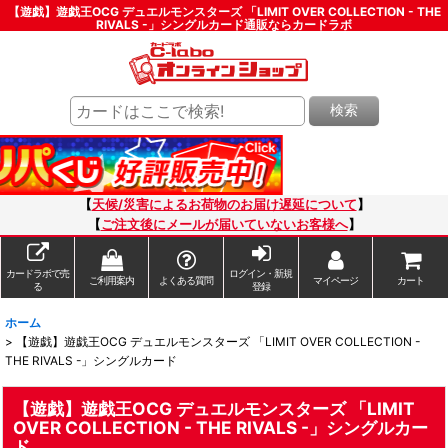
【遊戯】遊戯王OCG デュエルモンスターズ 「LIMIT OVER COLLECTION - THE
RIVALS -」シングルカード通販ならカードラボ
検索
【
天候/災害によるお荷物のお届け遅延について
】
【
ご注文後にメールが届いていないお客様へ
】
カードラボで売
ログイン・新規
ご利用案内
よくある質問
マイページ
カート
る
登録
ホーム
>
【遊戯】遊戯王OCG デュエルモンスターズ 「LIMIT OVER COLLECTION -
THE RIVALS -」シングルカード
【遊戯】遊戯王OCG デュエルモンスターズ 「LIMIT
OVER COLLECTION - THE RIVALS -」シングルカー
ド