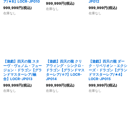
ア/★8】LOCR-JP010
JP012
999,999
円
(税込)
999,999
円
(税込)
999,999
円
(税込)
在庫なし
在庫なし
在庫なし
【遊戯】四天の龍 スタ
【遊戯】四天の龍 クリ
【遊戯】四天の龍 ダー
ーヴ・ヴェノム・フュー
アウィング・シンクロ・
ク・リベリオン・エクシ
ジョン・ドラゴン【グラ
ドラゴン【グランドマス
ーズ・ドラゴン【グラン
ンドマスターレア/融
ターレア/☆7】LOCR-
ドマスターレア/★4】
合】LOCR-JP013
JP014
LOCR-JP015
999,999
円
(税込)
999,999
円
(税込)
999,999
円
(税込)
在庫なし
在庫なし
在庫なし