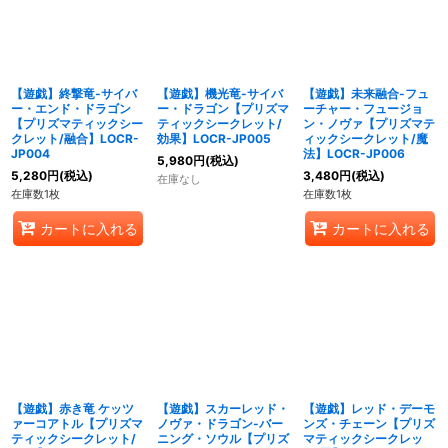
【遊戯】終撃竜-サイバ
【遊戯】機光竜-サイバ
【遊戯】未来融合-フュ
ー・エンド・ドラゴン
ー・ドラゴン【プリズマ
ーチャー・フュージョ
【プリズマティックシー
ティックシークレット/
ン・ノヴァ【プリズマテ
クレット/融合】LOCR-
効果】LOCR-JP005
ィックシークレット/魔
JP004
法】LOCR-JP006
5,980
円
(税込)
5,280
円
(税込)
3,480
円
(税込)
在庫なし
在庫数1枚
在庫数1枚
カートに入れる
カートに入れる
【遊戯】赤き竜 ケッツ
【遊戯】スカーレッド・
【遊戯】レッド・デーモ
ァーコアトル【プリズマ
ノヴァ・ドラゴン-バー
ンズ・チェーン【プリズ
ティックシークレット/
ニング・ソウル【プリズ
マティックシークレッ