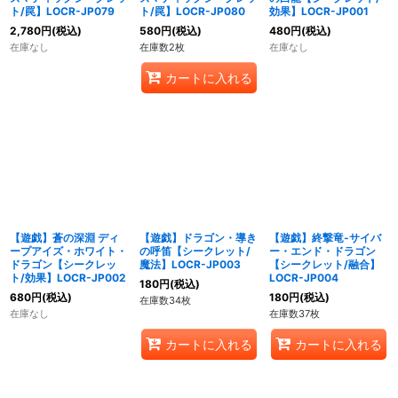
ト/罠】LOCR-JP079
ト/罠】LOCR-JP080
効果】LOCR-JP001
2,780
円
(税込)
580
円
(税込)
480
円
(税込)
在庫なし
在庫数2枚
在庫なし
カートに入れる
【遊戯】蒼の深淵 ディ
【遊戯】ドラゴン・導き
【遊戯】終撃竜-サイバ
ープアイズ・ホワイト・
の呼笛【シークレット/
ー・エンド・ドラゴン
ドラゴン【シークレッ
魔法】LOCR-JP003
【シークレット/融合】
ト/効果】LOCR-JP002
LOCR-JP004
180
円
(税込)
680
円
(税込)
180
円
(税込)
在庫数34枚
在庫なし
在庫数37枚
カートに入れる
カートに入れる