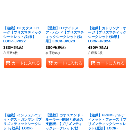
【遊戯】DTカタストロ
【遊戯】DTナイトメ
【遊戯】ガトリング・オ
ーグ【プリズマティック
ア・ハンド【プリズマテ
ーガ【プリズマティック
シークレット/効果】
ィックシークレット/効
シークレット/効果】
LOCR-JP022
果】LOCR-JP023
LOCR-JP024
380
円
(税込)
380
円
(税込)
480
円
(税込)
在庫数4枚
在庫数8枚
在庫数2枚
カートに入れる
カートに入れる
カートに入れる
【遊戯】インフェルニテ
【遊戯】カオスエンド・
【遊戯】HRUM-アルテ
ィ・デス・ガンマン【プ
ルーラー -開闢と終焉の
ィメット・フォース【プ
リズマティックシークレ
支配者-【プリズマティ
リズマティックシークレ
ット/効果】LOCR-
ックシークレット/効
ット/魔法】LOCR-