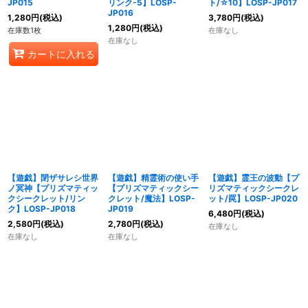
JP015
リンク-5】LOSP-
ト/☆10】LOSP-JP017
JP016
1,280
円
(税込)
3,780
円
(税込)
1,280
円
(税込)
在庫数1枚
在庫なし
在庫なし
カートに入れる
【遊戯】閉ザサレシ世界
【遊戯】精霊術の使い手
【遊戯】霊王の波動【プ
ノ冥神【プリズマティッ
【プリズマティックシー
リズマティックシークレ
クシークレット/リン
クレット/魔法】LOSP-
ット/罠】LOSP-JP020
ク】LOSP-JP018
JP019
6,480
円
(税込)
2,580
円
(税込)
2,780
円
(税込)
在庫なし
在庫なし
在庫なし