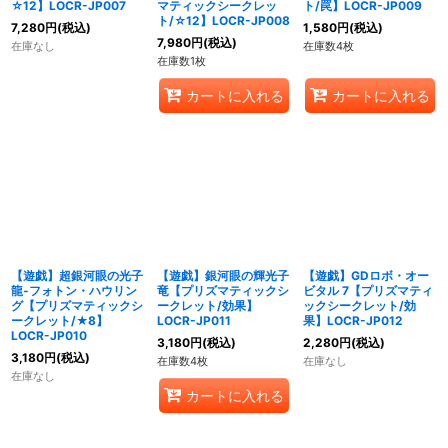
☆12】LOCR-JP007
マティックシークレッ
ト/罠】LOCR-JP009
ト/☆12】LOCR-JP008
7,280
円
(税込)
1,580
円
(税込)
7,980
円
(税込)
在庫なし
在庫数4枚
在庫数1枚
カートに入れる
カートに入れる
【遊戯】超銀河眼の光子
【遊戯】銀河眼の輝光子
【遊戯】GDロボ・オー
龍-フォトン・ハウリン
竜【プリズマティックシ
ビタル 7【プリズマティ
グ【プリズマティックシ
ークレット/効果】
ックシークレット/効
ークレット/★8】
LOCR-JP011
果】LOCR-JP012
LOCR-JP010
3,180
円
(税込)
2,280
円
(税込)
3,180
円
(税込)
在庫数4枚
在庫なし
在庫なし
カートに入れる