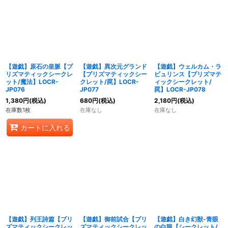
【遊戯】原石の皇脈【プ
【遊戯】異次元グランド
【遊戯】ウェルカム・ラ
リズマティックシークレ
【プリズマティックシー
ビュリンス【プリズマテ
ット/魔法】LOCR-
クレット/罠】LOCR-
ィックシークレット/
JP076
JP077
罠】LOCR-JP078
1,380
円
(税込)
680
円
(税込)
2,180
円
(税込)
在庫数1枚
在庫なし
在庫なし
カートに入れる
【遊戯】列王詩篇【プリ
【遊戯】御前試合【プリ
【遊戯】白き幻獣-青眼
ズマティックシークレッ
ズマティックシークレッ
の白龍【シークレット/