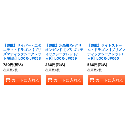
【遊戯】サイバー・エタ
【遊戯】水晶機巧-グリ
【遊戯】ライトストー
ニティ・ドラゴン【プリ
オンガンド【プリズマテ
ム・ドラゴン【プリズマ
ズマティックシークレッ
ィックシークレット/
ティックシークレット/
ト/融合】LOCR-JP058
☆9】LOCR-JP059
☆9】LOCR-JP060
780
円
(税込)
280
円
(税込)
580
円
(税込)
在庫数2枚
在庫数4枚
在庫数2枚
カートに入れる
カートに入れる
カートに入れる