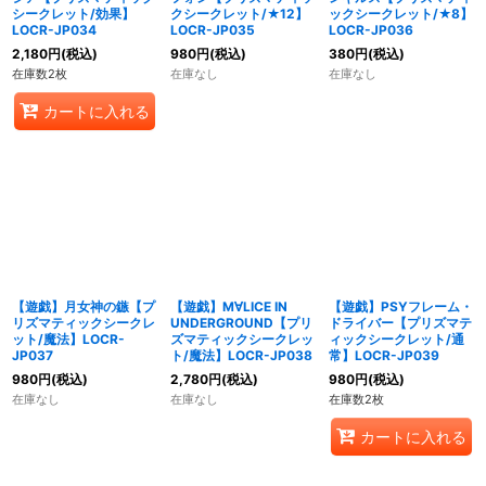
シークレット/効果】
クシークレット/★12】
ックシークレット/★8】
LOCR-JP034
LOCR-JP035
LOCR-JP036
2,180
円
(税込)
980
円
(税込)
380
円
(税込)
在庫数2枚
在庫なし
在庫なし
カートに入れる
【遊戯】月女神の鏃【プ
【遊戯】M∀LICE IN
【遊戯】PSYフレーム・
リズマティックシークレ
UNDERGROUND【プリ
ドライバー【プリズマテ
ット/魔法】LOCR-
ズマティックシークレッ
ィックシークレット/通
JP037
ト/魔法】LOCR-JP038
常】LOCR-JP039
980
円
(税込)
2,780
円
(税込)
980
円
(税込)
在庫なし
在庫なし
在庫数2枚
カートに入れる