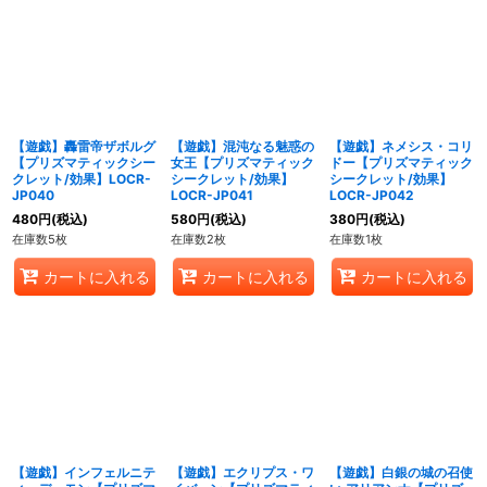
【遊戯】轟雷帝ザボルグ
【遊戯】混沌なる魅惑の
【遊戯】ネメシス・コリ
【プリズマティックシー
女王【プリズマティック
ドー【プリズマティック
クレット/効果】LOCR-
シークレット/効果】
シークレット/効果】
JP040
LOCR-JP041
LOCR-JP042
480
円
(税込)
580
円
(税込)
380
円
(税込)
在庫数5枚
在庫数2枚
在庫数1枚
カートに入れる
カートに入れる
カートに入れる
【遊戯】インフェルニテ
【遊戯】エクリプス・ワ
【遊戯】白銀の城の召使