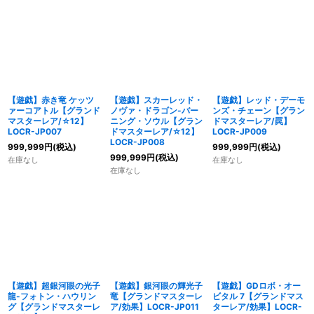
【遊戯】赤き竜 ケッツ
【遊戯】スカーレッド・
【遊戯】レッド・デーモ
ァーコアトル【グランド
ノヴァ・ドラゴン-バー
ンズ・チェーン【グラン
マスターレア/☆12】
ニング・ソウル【グラン
ドマスターレア/罠】
LOCR-JP007
ドマスターレア/☆12】
LOCR-JP009
LOCR-JP008
999,999
円
(税込)
999,999
円
(税込)
999,999
円
(税込)
在庫なし
在庫なし
在庫なし
【遊戯】超銀河眼の光子
【遊戯】銀河眼の輝光子
【遊戯】GDロボ・オー
龍-フォトン・ハウリン
竜【グランドマスターレ
ビタル 7【グランドマス
グ【グランドマスターレ
ア/効果】LOCR-JP011
ターレア/効果】LOCR-