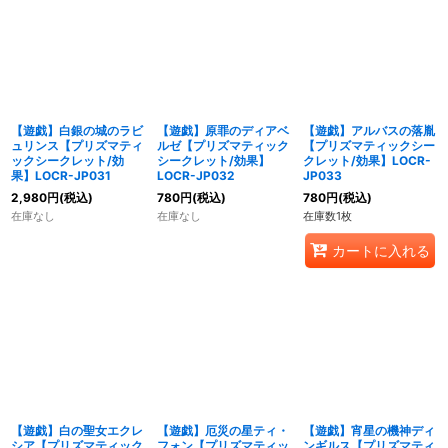
【遊戯】白銀の城のラビ
【遊戯】原罪のディアベ
【遊戯】アルバスの落胤
ュリンス【プリズマティ
ルゼ【プリズマティック
【プリズマティックシー
ックシークレット/効
シークレット/効果】
クレット/効果】LOCR-
果】LOCR-JP031
LOCR-JP032
JP033
2,980
円
(税込)
780
円
(税込)
780
円
(税込)
在庫なし
在庫なし
在庫数1枚
カートに入れる
【遊戯】白の聖女エクレ
【遊戯】厄災の星ティ・
【遊戯】宵星の機神ディ
シア【プリズマティック
フォン【プリズマティッ
ンギルス【プリズマティ