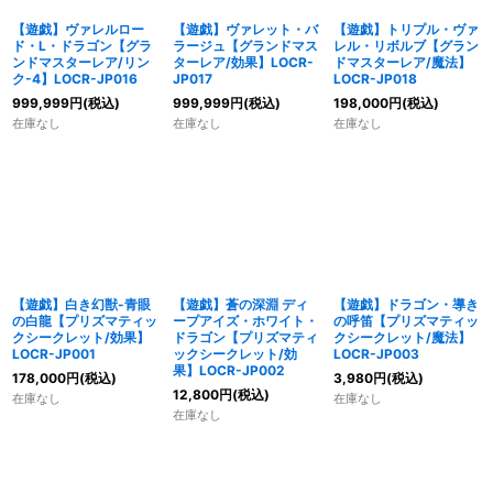
【遊戯】ヴァレルロー
【遊戯】ヴァレット・バ
【遊戯】トリプル・ヴァ
ド・L・ドラゴン【グラ
ラージュ【グランドマス
レル・リボルブ【グラン
ンドマスターレア/リン
ターレア/効果】LOCR-
ドマスターレア/魔法】
ク-4】LOCR-JP016
JP017
LOCR-JP018
999,999
円
(税込)
999,999
円
(税込)
198,000
円
(税込)
在庫なし
在庫なし
在庫なし
【遊戯】白き幻獣-青眼
【遊戯】蒼の深淵 ディ
【遊戯】ドラゴン・導き
の白龍【プリズマティッ
ープアイズ・ホワイト・
の呼笛【プリズマティッ
クシークレット/効果】
ドラゴン【プリズマティ
クシークレット/魔法】
LOCR-JP001
ックシークレット/効
LOCR-JP003
果】LOCR-JP002
178,000
円
(税込)
3,980
円
(税込)
12,800
円
(税込)
在庫なし
在庫なし
在庫なし