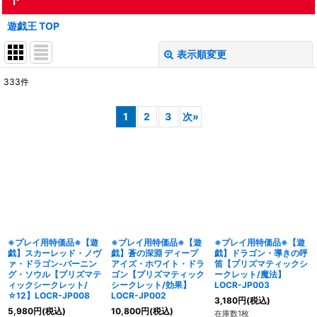
遊戯王 TOP
表示順変更
閉じる
333
件
表示数
:
1
2
3
次
»
在庫あり
並び順
:
絞り込む
※プレイ用特価品※【遊
※プレイ用特価品※【遊
※プレイ用特価品※【遊
戯】スカーレッド・ノヴ
戯】蒼の深淵 ディープ
戯】ドラゴン・導きの呼
ァ・ドラゴン-バーニン
アイズ・ホワイト・ドラ
笛【プリズマティックシ
グ・ソウル【プリズマテ
ゴン【プリズマティック
ークレット/魔法】
ィックシークレット/
シークレット/効果】
LOCR-JP003
☆12】LOCR-JP008
LOCR-JP002
3,180
円
(税込)
5,980
円
(税込)
10,800
円
(税込)
在庫数1枚