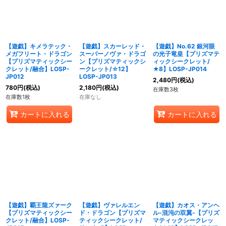
【遊戯】キメラテック・
【遊戯】スカーレッド・
【遊戯】No.62 銀河眼
メガフリート・ドラゴン
スーパーノヴァ・ドラゴ
の光子竜皇【プリズマテ
【プリズマティックシー
ン【プリズマティックシ
ィックシークレット/
クレット/融合】LOSP-
ークレット/☆12】
★8】LOSP-JP014
JP012
LOSP-JP013
2,480
円
(税込)
780
円
(税込)
2,180
円
(税込)
在庫数3枚
在庫数1枚
在庫なし
カートに入れる
カートに入れる
【遊戯】覇王龍ズァーク
【遊戯】ヴァレルエン
【遊戯】カオス・アンヘ
【プリズマティックシー
ド・ドラゴン【プリズマ
ル-混沌の双翼-【プリズ
クレット/融合】LOSP-
ティックシークレット/
マティックシークレッ