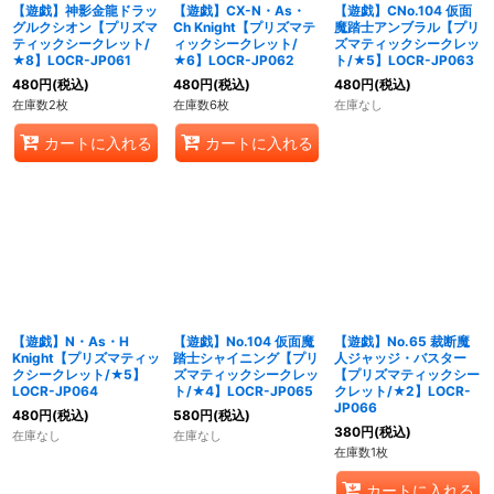
【遊戯】神影金龍ドラッ
【遊戯】CX-N・As・
【遊戯】CNo.104 仮面
グルクシオン【プリズマ
Ch Knight【プリズマテ
魔踏士アンブラル【プリ
ティックシークレット/
ィックシークレット/
ズマティックシークレッ
★8】LOCR-JP061
★6】LOCR-JP062
ト/★5】LOCR-JP063
480
円
(税込)
480
円
(税込)
480
円
(税込)
在庫数2枚
在庫数6枚
在庫なし
カートに入れる
カートに入れる
【遊戯】N・As・H
【遊戯】No.104 仮面魔
【遊戯】No.65 裁断魔
Knight【プリズマティッ
踏士シャイニング【プリ
人ジャッジ・バスター
クシークレット/★5】
ズマティックシークレッ
【プリズマティックシー
LOCR-JP064
ト/★4】LOCR-JP065
クレット/★2】LOCR-
JP066
480
円
(税込)
580
円
(税込)
380
円
(税込)
在庫なし
在庫なし
在庫数1枚
カートに入れる