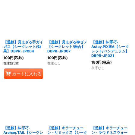
【遊戯】見えざる手ガイ
【遊戯】見えざる神ゼノ
【遊戯】糾罪巧-
ガス【シークレット/効
【シークレット/融合】
Astaγ.PIXIEA【シーク
果】DBPR-JP004
DBPR-JP007
レット/ペンデュラム】
DBPR-JP021
100
円
(税込)
100
円
(税込)
180
円
(税込)
在庫数5枚
在庫なし
在庫なし
カートに入れる
【遊戯】糾罪巧-
【遊戯】キラーチュー
【遊戯】キラーチュー
Archaη.TAIL【シークレ
ン・リミックス【シーク
ン・ラウドネスウォー