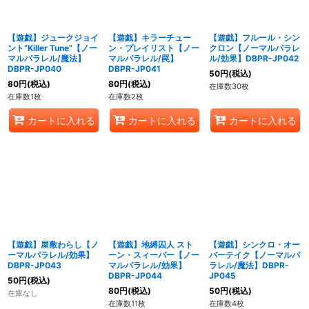
【遊戯】ジュークジョイ
【遊戯】キラーチュー
【遊戯】フルール・シン
ント“Killer Tune”【ノー
ン・プレイリスト【ノー
クロン【ノーマルパラレ
マルパラレル/魔法】
マルパラレル/罠】
ル/効果】DBPR-JP042
DBPR-JP040
DBPR-JP041
50
円
(税込)
80
円
(税込)
80
円
(税込)
在庫数30枚
在庫数1枚
在庫数2枚
カートに入れる
カートに入れる
カートに入れる
【遊戯】屋敷わらし【ノ
【遊戯】地縛囚人 スト
【遊戯】シンクロ・オー
ーマルパラレル/効果】
ーン・スィーパー【ノー
バーテイク【ノーマルパ
DBPR-JP043
マルパラレル/効果】
ラレル/魔法】DBPR-
DBPR-JP044
JP045
50
円
(税込)
80
円
(税込)
50
円
(税込)
在庫なし
在庫数11枚
在庫数4枚