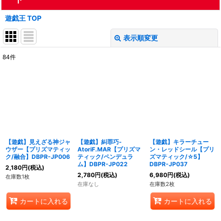
遊戯王 TOP
表示順変更
閉じる
84
件
表示数
:
在庫あり
並び順
:
絞り込む
【遊戯】見えざる神ジャ
【遊戯】糾罪巧-
【遊戯】キラーチュー
ウザー【プリズマティッ
AtoriF.MAR【プリズマ
ン・レッドシール【プリ
ク/融合】DBPR-JP006
ティック/ペンデュラ
ズマティック/☆5】
ム】DBPR-JP022
DBPR-JP037
2,180
円
(税込)
2,780
円
(税込)
6,980
円
(税込)
在庫数1枚
在庫なし
在庫数2枚
カートに入れる
カートに入れる