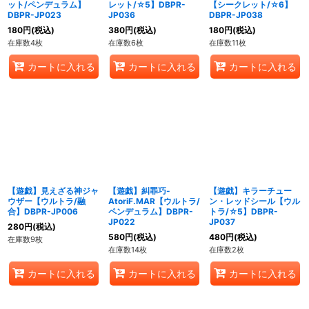
ット/ペンデュラム】
レット/☆5】DBPR-
【シークレット/☆6】
DBPR-JP023
JP036
DBPR-JP038
180
円
(税込)
380
円
(税込)
180
円
(税込)
在庫数4枚
在庫数6枚
在庫数11枚
カートに入れる
カートに入れる
カートに入れる
【遊戯】見えざる神ジャ
【遊戯】糾罪巧-
【遊戯】キラーチュー
ウザー【ウルトラ/融
AtoriF.MAR【ウルトラ/
ン・レッドシール【ウル
合】DBPR-JP006
ペンデュラム】DBPR-
トラ/☆5】DBPR-
JP022
JP037
280
円
(税込)
580
円
(税込)
480
円
(税込)
在庫数9枚
在庫数14枚
在庫数2枚
カートに入れる
カートに入れる
カートに入れる