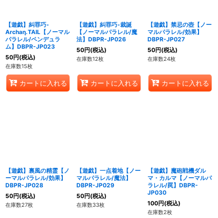
【遊戯】糾罪巧-
【遊戯】糾罪巧-裁誕
【遊戯】禁忌の壺【ノー
Archaη.TAIL【ノーマル
【ノーマルパラレル/魔
マルパラレル/効果】
パラレル/ペンデュラ
法】DBPR-JP026
DBPR-JP027
ム】DBPR-JP023
50
円
(税込)
50
円
(税込)
50
円
(税込)
在庫数12枚
在庫数24枚
在庫数15枚
カートに入れる
カートに入れる
カートに入れる
【遊戯】裏風の精霊【ノ
【遊戯】一点着地【ノー
【遊戯】魔砲戦機ダル
ーマルパラレル/効果】
マルパラレル/魔法】
マ・カルマ【ノーマルパ
DBPR-JP028
DBPR-JP029
ラレル/罠】DBPR-
JP030
50
円
(税込)
50
円
(税込)
100
円
(税込)
在庫数27枚
在庫数33枚
在庫数2枚