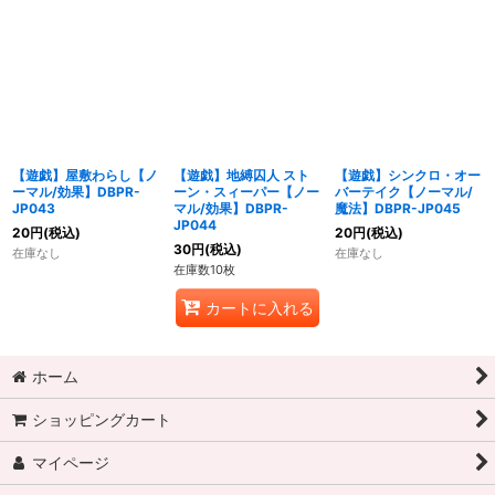
【遊戯】屋敷わらし【ノ
【遊戯】地縛囚人 スト
【遊戯】シンクロ・オー
ーマル/効果】DBPR-
ーン・スィーパー【ノー
バーテイク【ノーマル/
JP043
マル/効果】DBPR-
魔法】DBPR-JP045
JP044
20
円
(税込)
20
円
(税込)
30
円
(税込)
在庫なし
在庫なし
在庫数10枚
カートに入れる
ホーム
ショッピングカート
マイページ