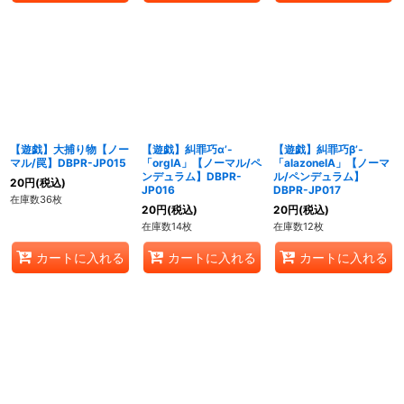
【遊戯】大捕り物【ノー
【遊戯】糾罪巧α’-
【遊戯】糾罪巧β’-
マル/罠】DBPR-JP015
「orgIA」【ノーマル/ペ
「alazoneIA」【ノーマ
ンデュラム】DBPR-
ル/ペンデュラム】
20
円
(税込)
JP016
DBPR-JP017
在庫数36枚
20
円
(税込)
20
円
(税込)
在庫数14枚
在庫数12枚
カートに入れる
カートに入れる
カートに入れる