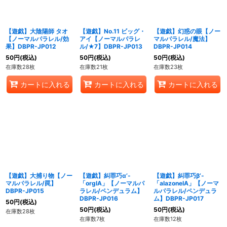
【遊戯】大陰陽師 タオ
【遊戯】No.11 ビッグ・
【遊戯】幻惑の眼【ノー
【ノーマルパラレル/効
アイ【ノーマルパラレ
マルパラレル/魔法】
果】DBPR-JP012
ル/★7】DBPR-JP013
DBPR-JP014
50
円
(税込)
50
円
(税込)
50
円
(税込)
在庫数28枚
在庫数21枚
在庫数23枚
カートに入れる
カートに入れる
カートに入れる
【遊戯】大捕り物【ノー
【遊戯】糾罪巧α’-
【遊戯】糾罪巧β’-
マルパラレル/罠】
「orgIA」【ノーマルパ
「alazoneIA」【ノーマ
DBPR-JP015
ラレル/ペンデュラム】
ルパラレル/ペンデュラ
DBPR-JP016
ム】DBPR-JP017
50
円
(税込)
50
円
(税込)
50
円
(税込)
在庫数28枚
在庫数7枚
在庫数12枚