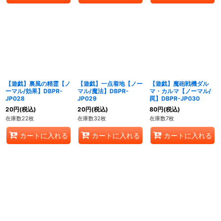
【遊戯】裏風の精霊【ノ
【遊戯】一点着地【ノー
【遊戯】魔砲戦機ダル
ーマル/効果】DBPR-
マル/魔法】DBPR-
マ・カルマ【ノーマル/
JP028
JP029
罠】DBPR-JP030
20
円
(税込)
20
円
(税込)
80
円
(税込)
在庫数22枚
在庫数32枚
在庫数7枚
カートに入れる
カートに入れる
カートに入れる