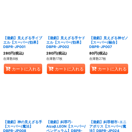
【遊戯】見えざる手イブ
【遊戯】見えざる手ヤド
【遊戯】見えざる神ゼノ
エル【スーパー/効果】
エル【スーパー/効果】
【スーパー/融合】
DBPR-JP001
DBPR-JP002
DBPR-JP007
280
円
(税込)
280
円
(税込)
80
円
(税込)
在庫数8枚
在庫数17枚
在庫数27枚
カートに入れる
カートに入れる
カートに入れる
【遊戯】神の見えざる手
【遊戯】糾罪巧-
【遊戯】糾罪都市-エニ
【スーパー/魔法】
Aizaβ.LEON【スーパー/
アポリス【スーパー/魔
DBPR-JP008
ペンデュラム】DBPR-
法】DBPR-JP024