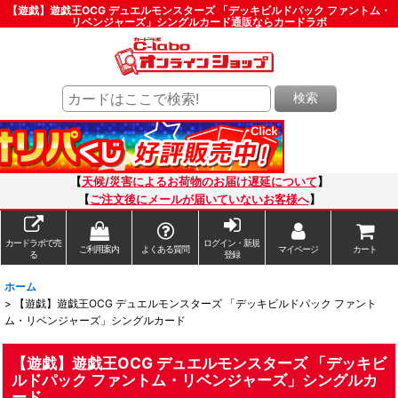
【遊戯】遊戯王OCG デュエルモンスターズ 「デッキビルドパック ファントム・
リベンジャーズ」シングルカード通販ならカードラボ
検索
【
天候/災害によるお荷物のお届け遅延について
】
【
ご注文後にメールが届いていないお客様へ
】
カードラボで売
ログイン・新規
ご利用案内
よくある質問
マイページ
カート
る
登録
ホーム
>
【遊戯】遊戯王OCG デュエルモンスターズ 「デッキビルドパック ファント
ム・リベンジャーズ」シングルカード
【遊戯】遊戯王OCG デュエルモンスターズ 「デッキビ
ルドパック ファントム・リベンジャーズ」シングルカ
ード