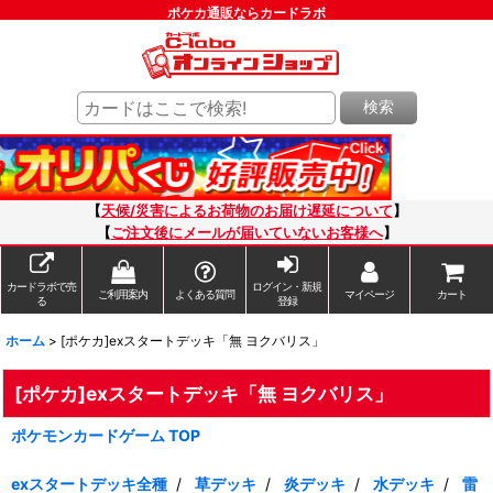
ポケカ通販ならカードラボ
検索
【
天候/災害によるお荷物のお届け遅延について
】
【
ご注文後にメールが届いていないお客様へ
】
カードラボで売
ログイン・新規
ご利用案内
よくある質問
マイページ
カート
る
登録
ホーム
>
[ポケカ]exスタートデッキ「無 ヨクバリス」
[ポケカ]exスタートデッキ「無 ヨクバリス」
ポケモンカードゲーム TOP
exスタートデッキ全種
/
草デッキ
/
炎デッキ
/
水デッキ
/
雷