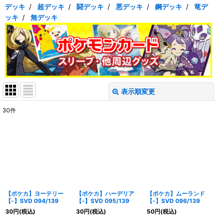
デッキ
/
超デッキ
/
闘デッキ
/
悪デッキ
/
鋼デッキ
/
竜デ
ッキ
/
無デッキ
表示順変更
閉じる
30
件
表示数
:
在庫あり
並び順
:
絞り込む
【ポケカ】ヨーテリー
【ポケカ】ハーデリア
【ポケカ】ムーランド
【-】SVD 094/139
【-】SVD 095/139
【-】SVD 096/139
30
円
(税込)
30
円
(税込)
50
円
(税込)