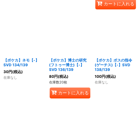
カートに入れる
【ポケカ】ネモ【-】
【ポケカ】博士の研究
【ポケカ】ボスの指令
SVD 134/139
(フトゥー博士)【-】
(ゲーチス)【-】SVD
SVD 136/139
138/139
30
円
(税込)
80
円
(税込)
100
円
(税込)
在庫なし
在庫数20枚
在庫なし
カートに入れる