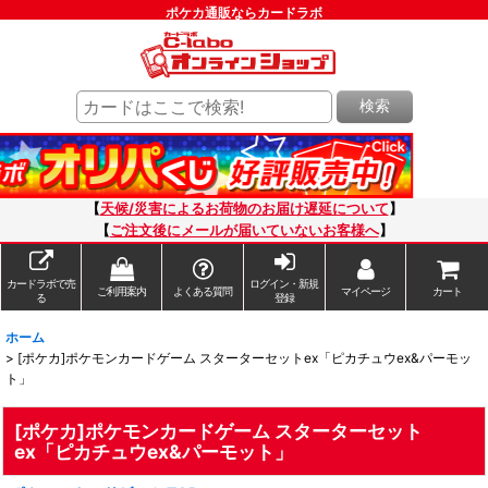
ポケカ通販ならカードラボ
検索
【
天候/災害によるお荷物のお届け遅延について
】
【
ご注文後にメールが届いていないお客様へ
】
カードラボで売
ログイン・新規
ご利用案内
よくある質問
マイページ
カート
る
登録
ホーム
>
[ポケカ]ポケモンカードゲーム スターターセットex「ピカチュウex&パーモッ
ト」
[ポケカ]ポケモンカードゲーム スターターセット
ex「ピカチュウex&パーモット」