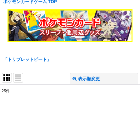
ポケモンカードゲーム TOP
「トリプレットビート」
表示順変更
閉じる
25
件
表示数
:
在庫あり
並び順
: